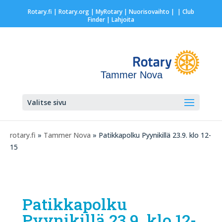
Rotary.fi
|
Rotary.org
|
MyRotary |
Nuorisovaihto
|
| Club
Finder
| Lahjoita
Tammer Nova
Valitse sivu
rotary.fi
»
Tammer Nova
» Patikkapolku Pyynikillä 23.9. klo 12-
15
Patikkapolku
Pyynikillä 23.9. klo 12-