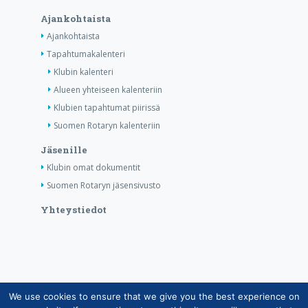
Ajankohtaista
Ajankohtaista
Tapahtumakalenteri
Klubin kalenteri
Alueen yhteiseen kalenteriin
Klubien tapahtumat piirissä
Suomen Rotaryn kalenteriin
Jäsenille
Klubin omat dokumentit
Suomen Rotaryn jäsensivusto
Yhteystiedot
We use cookies to ensure that we give you the best experience on
Copyright © Suomen Rotarypalvelu ry 2026 |