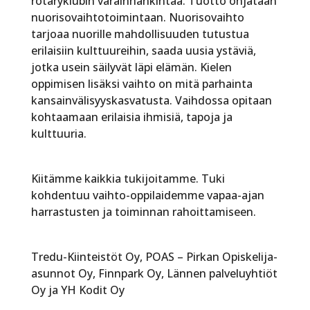
rotaryklubin varainhankintaa. Tuotto ohjataan
nuorisovaihtotoimintaan. Nuorisovaihto
tarjoaa nuorille mahdollisuuden tutustua
erilaisiin kulttuureihin, saada uusia ystäviä,
jotka usein säilyvät läpi elämän. Kielen
oppimisen lisäksi vaihto on mitä parhainta
kansainvälisyyskasvatusta. Vaihdossa opitaan
kohtaamaan erilaisia ihmisiä, tapoja ja
kulttuuria.
Kiitämme kaikkia tukijoitamme. Tuki
kohdentuu vaihto-oppilaidemme vapaa-ajan
harrastusten ja toiminnan rahoittamiseen.
Tredu-Kiinteistöt Oy, POAS – Pirkan Opiskelija-
asunnot Oy, Finnpark Oy, Lännen palveluyhtiöt
Oy ja YH Kodit Oy