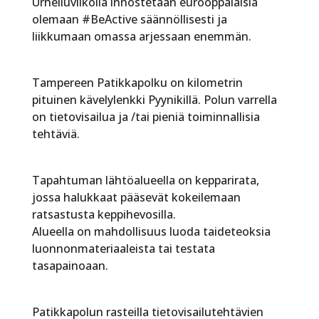
Urheiluviikolla innostetaan eurooppalaisia
olemaan #BeActive säännöllisesti ja
liikkumaan omassa arjessaan enemmän.
Tampereen Patikkapolku on kilometrin
pituinen kävelylenkki Pyynikillä. Polun varrella
on tietovisailua ja /tai pieniä toiminnallisia
tehtäviä.
Tapahtuman lähtöalueella on kepparirata,
jossa halukkaat pääsevät kokeilemaan
ratsastusta keppihevosilla.
Alueella on mahdollisuus luoda taideteoksia
luonnonmateriaaleista tai testata
tasapainoaan.
Patikkapolun rasteilla tietovisailutehtävien