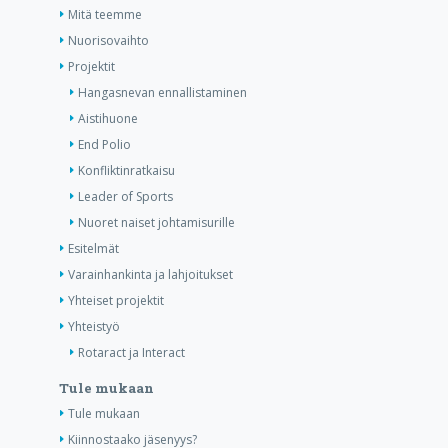
Mitä teemme
Nuorisovaihto
Projektit
Hangasnevan ennallistaminen
Aistihuone
End Polio
Konfliktinratkaisu
Leader of Sports
Nuoret naiset johtamisurille
Esitelmät
Varainhankinta ja lahjoitukset
Yhteiset projektit
Yhteistyö
Rotaract ja Interact
Tule mukaan
Tule mukaan
Kiinnostaako jäsenyys?