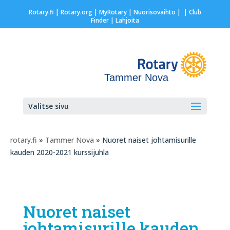
Rotary.fi
|
Rotary.org
|
MyRotary |
Nuorisovaihto
|
| Club
Finder
| Lahjoita
Tammer Nova
Valitse sivu
rotary.fi
»
Tammer Nova
» Nuoret naiset johtamisurille
kauden 2020-2021 kurssijuhla
Nuoret naiset
johtamisurille kauden