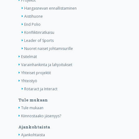
Projektit
Hangasnevan ennallistaminen
Aistihuone
End Polio
Konfliktinratkaisu
Leader of Sports
Nuoret naiset johtamisurille
Esitelmät
Varainhankinta ja lahjoitukset
Yhteiset projektit
Yhteistyö
Rotaract ja Interact
Tule mukaan
Tule mukaan
Kiinnostaako jäsenyys?
Ajankohtaista
Ajankohtaista