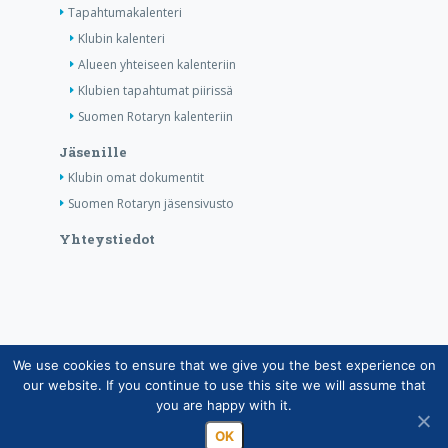
Tapahtumakalenteri
Klubin kalenteri
Alueen yhteiseen kalenteriin
Klubien tapahtumat piirissä
Suomen Rotaryn kalenteriin
Jäsenille
Klubin omat dokumentit
Suomen Rotaryn jäsensivusto
Yhteystiedot
We use cookies to ensure that we give you the best experience on
Copyright © Suomen Rotarypalvelu ry 2026 |
our website. If you continue to use this site we will assume that
Jäsentietojärjestelmän tietosuojaseloste
|
Henkilötietojen
you are happy with it.
käsittely Rotarytoiminnassa
OK