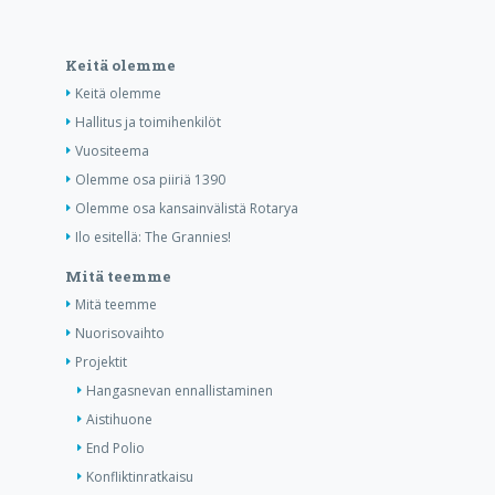
Keitä olemme
Keitä olemme
Hallitus ja toimihenkilöt
Vuositeema
Olemme osa piiriä 1390
Olemme osa kansainvälistä Rotarya
Ilo esitellä: The Grannies!
Mitä teemme
Mitä teemme
Nuorisovaihto
Projektit
Hangasnevan ennallistaminen
Aistihuone
End Polio
Konfliktinratkaisu