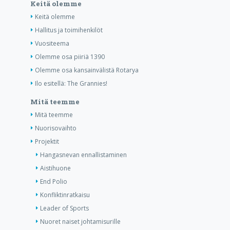
Keitä olemme
Keitä olemme
Hallitus ja toimihenkilöt
Vuositeema
Olemme osa piiriä 1390
Olemme osa kansainvälistä Rotarya
Ilo esitellä: The Grannies!
Mitä teemme
Mitä teemme
Nuorisovaihto
Projektit
Hangasnevan ennallistaminen
Aistihuone
End Polio
Konfliktinratkaisu
Leader of Sports
Nuoret naiset johtamisurille