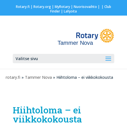
Rotary.fi
|
Rotary.org
|
MyRotary |
Nuorisovaihto
|
| Club
Finder
| Lahjoita
Tammer Nova
Valitse sivu
rotary.fi
»
Tammer Nova
» Hiihtoloma – ei viikkokokousta
Hiihtoloma – ei
viikkokokousta