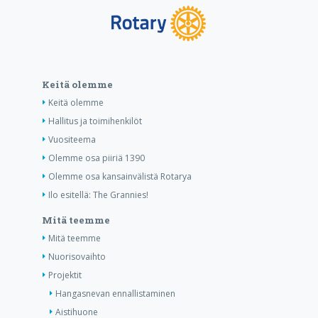
Keitä olemme
Keitä olemme
Hallitus ja toimihenkilöt
Vuositeema
Olemme osa piiriä 1390
Olemme osa kansainvälistä Rotarya
Ilo esitellä: The Grannies!
Mitä teemme
Mitä teemme
Nuorisovaihto
Projektit
Hangasnevan ennallistaminen
Aistihuone