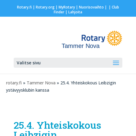
Rotary.fi
|
Rotary.org
|
MyRotary |
Nuorisovaihto
|
| Club
Finder
| Lahjoita
Tammer Nova
Valitse sivu
rotary.fi
»
Tammer Nova
» 25.4. Yhteiskokous Leibzigin
ystävyysklubin kanssa
25.4. Yhteiskokous
Leibzigin