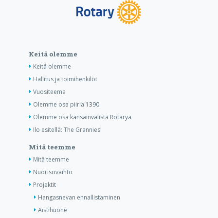
Keitä olemme
Keitä olemme
Hallitus ja toimihenkilöt
Vuositeema
Olemme osa piiriä 1390
Olemme osa kansainvälistä Rotarya
Ilo esitellä: The Grannies!
Mitä teemme
Mitä teemme
Nuorisovaihto
Projektit
Hangasnevan ennallistaminen
Aistihuone