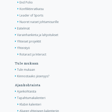
End Polio
Konfliktinratkaisu
Leader of Sports
Nuoret naiset johtamisurille
Esitelmät
Varainhankinta ja lahjoitukset
Yhteiset projektit
Yhteistyö
Rotaract ja Interact
Tule mukaan
Tule mukaan
Kiinnostaako jäsenyys?
Ajankohtaista
Ajankohtaista
Tapahtumakalenteri
Klubin kalenteri
Alueen yhteiseen kalenteriin