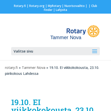
Rotary.fi
|
Rotary.org
|
MyRotary |
Nuorisovaihto
|
| Club
Finder
| Lahjoita
Tammer Nova
Valitse sivu
rotary.fi
»
Tammer Nova
» 19.10. EI viikkokokousta, 23.10.
piirikokous Lahdessa
19.10. EI
viikkokokousta, 23.10.