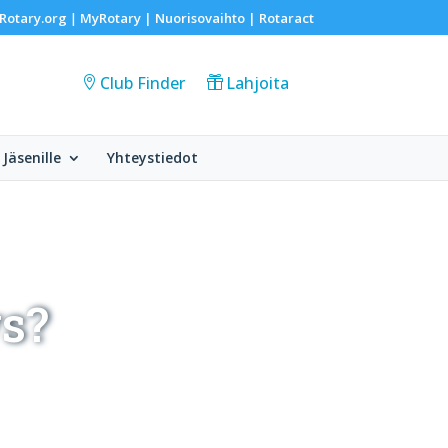
Rotary.org
MyRotary |
Nuorisovaihto
|
Rotaract
|
Club Finder
Lahjoita
Jäsenille
Yhteystiedot
s?