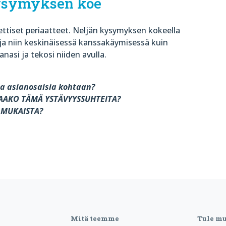
ysymyksen koe
ttiset periaatteet. Neljän kysymyksen kokeella
a niin keskinäisessä kanssakäymisessä kuin
anasi ja tekosi niiden avulla.
a asianosaisia kohtaan?
TAAKO TÄMÄ YSTÄVYYSSUHTEITA?
N MUKAISTA?
Mitä teemme
Tule m