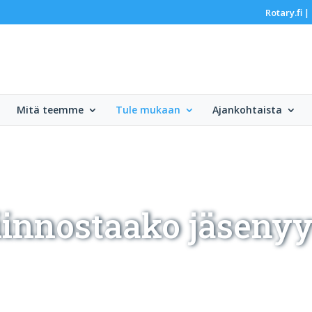
Rotary.fi
|
Mitä teemme
Tule mukaan
Ajankohtaista
iinnostaako jäsenyy