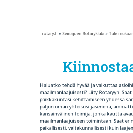
rotary.fi
»
Seinäjoen Rotaryklubi
»
Tule mukaa
Kiinnosta
Haluatko tehdä hyvää ja vaikuttaa asioihi
maailmanlaajuisesti? Liity Rotaryyn! Sa
paikkakuntasi kehittämiseen yhdessä sam
paljon oman yhteisösi jäsenenä, ammattis
kansainvälinen toimija, jonka kautta av
maailmanlaajuiseen toimintaan. Saat er
paikallisesti, valtakunnallisesti kuin laaj