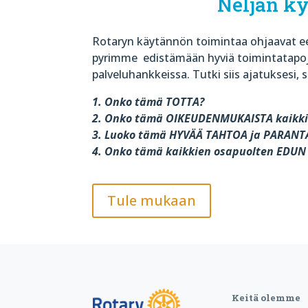
Neljän k
Rotaryn käytännön toimintaa ohjaavat ee
pyrimme
edistämään hyviä toimintatapoj
palveluhankkeissa. Tutki siis ajatuksesi, s
1. Onko tämä TOTTA?
2. Onko tämä OIKEUDENMUKAISTA kaikki
3. Luoko tämä HYVÄÄ TAHTOA ja PARAN
4. Onko tämä kaikkien osapuolten EDU
Tule mukaan
Keitä olemme