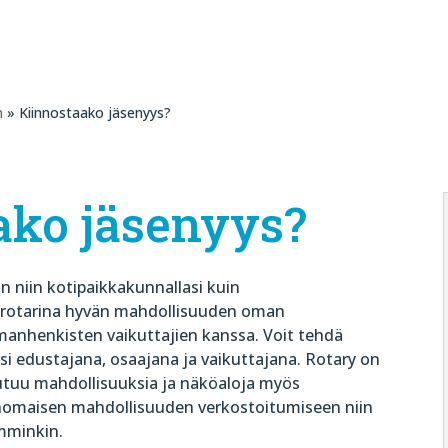
n
» Kiinnostaako jäsenyys?
ako jäsenyys?
n niin kotipaikkakunnallasi kuin
at rotarina hyvän mahdollisuuden oman
anhenkisten vaikuttajien kanssa. Voit tehdä
i edustajana, osaajana ja vaikuttajana. Rotary on
autuu mahdollisuuksia ja näköaloja myös
inomaisen mahdollisuuden verkostoitumiseen niin
emminkin.