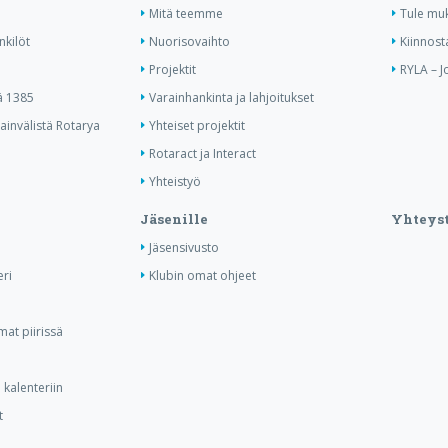
Mitä teemme
Tule mu
nkilöt
Nuorisovaihto
Kiinnost
Projektit
RYLA – J
ä 1385
Varainhankinta ja lahjoitukset
invälistä Rotarya
Yhteiset projektit
Rotaract ja Interact
Yhteistyö
Jäsenille
Yhteyst
Jäsensivusto
ri
Klubin omat ohjeet
at piirissä
kalenteriin
t