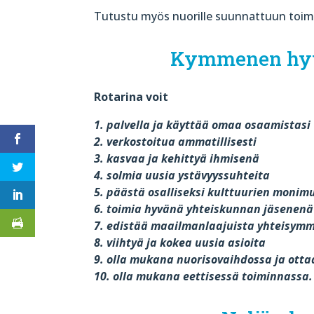
Tutustu myös nuorille suunnattuun toim
Kymmenen hyvä
Rotarina voit
1. palvella ja käyttää omaa osaamistasi
2. verkostoitua ammatillisesti
3. kasvaa ja kehittyä ihmisenä
4. solmia uusia ystävyyssuhteita
5. päästä osalliseksi kulttuurien moni
6. toimia hyvänä yhteiskunnan jäsenenä
7. edistää maailmanlaajuista yhteisym
8. viihtyä ja kokea uusia asioita
9. olla mukana nuorisovaihdossa ja ottaa
10. olla mukana eettisessä toiminnassa.