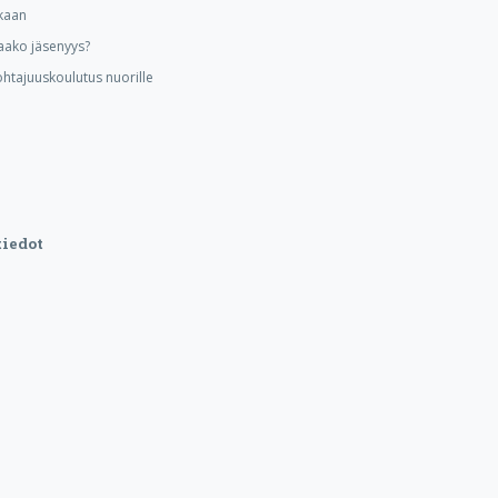
kaan
aako jäsenyys?
ohtajuuskoulutus nuorille
iedot