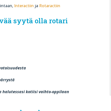
intaan,
Interactiin
ja
Rotaractiin
ä syytä olla rotari
muotoisuudesta
märrystä
 halutessasi kotiisi vaihto-oppilaan