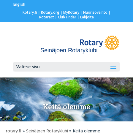
English
Rotary.fi
|
Rotary.org
|
MyRotary |
Nuorisovaihto
|
Rotaract
| Club Finder
| Lahjoita
Seinäjoen Rotaryklubi
Valitse sivu
Keitä olemme
rotary.fi
»
Seinäjoen Rotaryklubi
» Keitä olemme