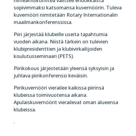
nimeämiskomitea valitsee ehdokkaista
sopivimmaksi katsomansa kuvernöörin. Tuleva
kuvernööri nimitetään Rotary Internationalin
maailmankonferenssissa.
Piiri järjestää klubeille useita tapahtumia
vuoden aikana. Niistä tärkein on tulevien
klubipresidenttien ja klubivirkailijoiden
koulutusseminaari (PETS).
Piirikokous järjestetään yleensä syksyisin ja
juhlava piirikonferenssi keväisin.
Piirikuvernööri vierailee kaikissa piirinsä
klubeissa toimivuotensa aikana.
Apulaiskuvernöörit vierailevat oman alueensa
klubeissa.
.