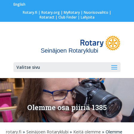
English
Rotary.fi
|
Rotary.org
|
MyRotary |
Nuorisovaihto
|
Rotaract
| Club Finder
| Lahjoita
Seinäjoen Rotaryklubi
Valitse sivu
Olemme osa piiriä 1385
rotary.fi
»
Seinäjoen Rotaryklubi
»
Keitä olemme
» Olemme