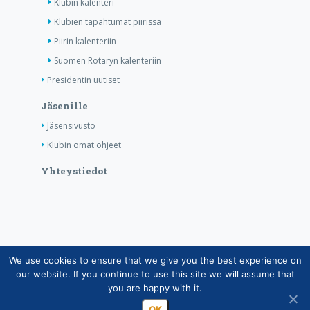
Klubin kalenteri
Klubien tapahtumat piirissä
Piirin kalenteriin
Suomen Rotaryn kalenteriin
Presidentin uutiset
Jäsenille
Jäsensivusto
Klubin omat ohjeet
Yhteystiedot
We use cookies to ensure that we give you the best experience on
Copyright © Suomen Rotarypalvelu ry 2026 |
our website. If you continue to use this site we will assume that
Jäsentietojärjestelmän tietosuojaseloste
|
Henkilötietojen
you are happy with it.
käsittely Rotarytoiminnassa
OK