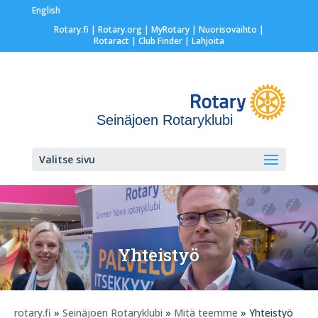
English
Rotary.fi
|
Rotary.org
|
MyRotary |
Nuorisovaihto
|
Rotaract
| Club Finder
| Lahjoita
Seinäjoen Rotaryklubi
Valitse sivu
Yhteistyö
rotary.fi
»
Seinäjoen Rotaryklubi
»
Mitä teemme
» Yhteistyö