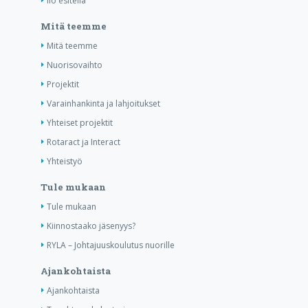
Ilo esitellä
Mitä teemme
Mitä teemme
Nuorisovaihto
Projektit
Varainhankinta ja lahjoitukset
Yhteiset projektit
Rotaract ja Interact
Yhteistyö
Tule mukaan
Tule mukaan
Kiinnostaako jäsenyys?
RYLA – Johtajuuskoulutus nuorille
Ajankohtaista
Ajankohtaista