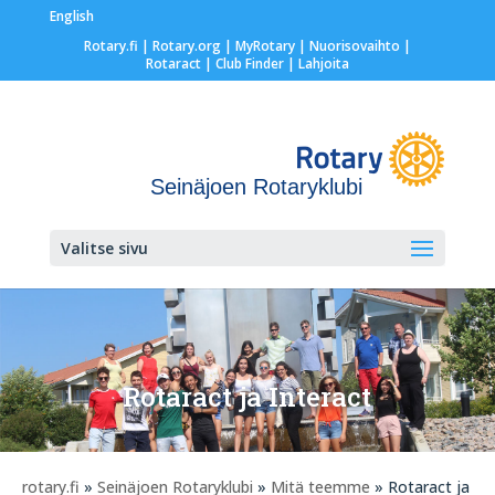
English
Rotary.fi
|
Rotary.org
|
MyRotary |
Nuorisovaihto
|
Rotaract
| Club Finder
| Lahjoita
Seinäjoen Rotaryklubi
Valitse sivu
Rotaract ja Interact
rotary.fi
»
Seinäjoen Rotaryklubi
»
Mitä teemme
» Rotaract ja