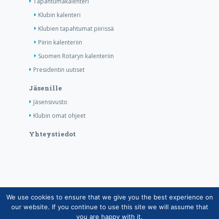
Tapahtumakalenteri
Klubin kalenteri
Klubien tapahtumat piirissä
Piirin kalenteriin
Suomen Rotaryn kalenteriin
Presidentin uutiset
Jäsenille
Jäsensivusto
Klubin omat ohjeet
Yhteystiedot
We use cookies to ensure that we give you the best experience on
Copyright © Suomen Rotarypalvelu ry 2026 |
our website. If you continue to use this site we will assume that
Jäsentietojärjestelmän tietosuojaseloste
|
Henkilötietojen
you are happy with it.