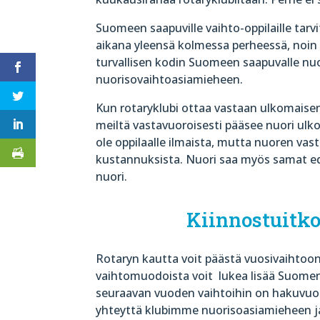
Suomeen saapuville vaihto-oppilaille tar
aikana yleensä kolmessa perheessä, noin 
turvallisen kodin Suomeen saapuvalle nuo
nuorisovaihtoasiamieheen.
Kun rotaryklubi ottaa vastaan ulkomaisen 
meiltä vastavuoroisesti pääsee nuori ulko
ole oppilaalle ilmaista, mutta nuoren vas
kustannuksista. Nuori saa myös samat 
nuori.
Kiinnostuitko
Rotaryn kautta voit päästä vuosivaihtoon,
vaihtomuodoista voit
lukea lisää Suome
seuraavan vuoden vaihtoihin on hakuvuott
yhteyttä klubimme nuorisoasiamieheen j