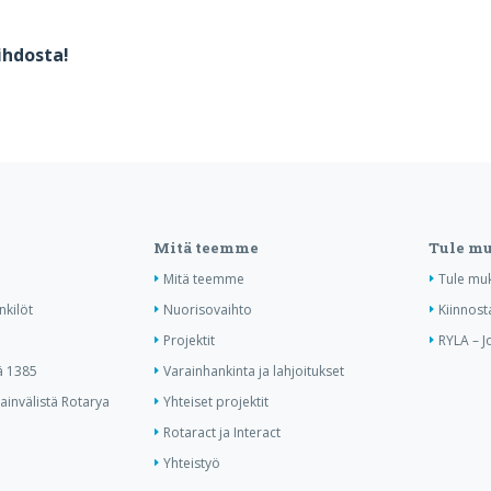
ihdosta!
Mitä teemme
Tule m
Mitä teemme
Tule mu
nkilöt
Nuorisovaihto
Kiinnost
Projektit
RYLA – J
ä 1385
Varainhankinta ja lahjoitukset
invälistä Rotarya
Yhteiset projektit
Rotaract ja Interact
Yhteistyö