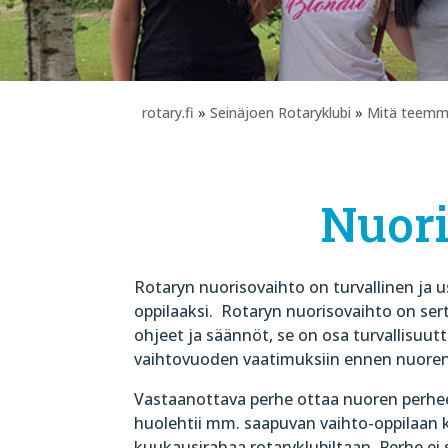
rotary.fi
»
Seinäjoen Rotaryklubi
»
Mitä teem
Nuori
Rotaryn nuorisovaihto on turvallinen ja u
oppilaaksi.
Rotaryn nuorisovaihto on serti
ohjeet ja säännöt, se on osa turvallisuu
vaihtovuoden vaatimuksiin ennen nuoren
Vastaanottava perhe ottaa nuoren perhe
huolehtii mm. saapuvan vaihto-oppilaan 
kuukausirahaa rotaryklubiltaan. Perhe ei 