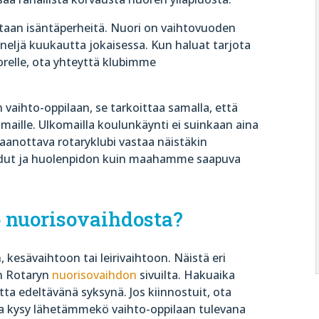
vitaan isäntäperheitä. Nuori on vaihtovuoden
neljä kuukautta jokaisessa. Kun haluat tarjota
relle, ota yhteyttä klubimme
vaihto-oppilaan, se tarkoittaa samalla, että
maille. Ulkomailla koulunkäynti ei suinkaan aina
taanottava rotaryklubi vastaa näistäkin
edut ja huolenpidon kuin maahamme saapuva
 nuorisovaihdosta?
 kesävaihtoon tai leirivaihtoon. Näistä eri
n Rotaryn
nuorisovaihdon
sivuilta.
Hakuaika
a edeltävänä syksynä. Jos kiinnostuit, ota
a kysy lähetämmekö vaihto-oppilaan tulevana