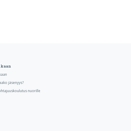
ukaan
kaan
aako jäsenyys?
ohtajuuskoulutus nuorille