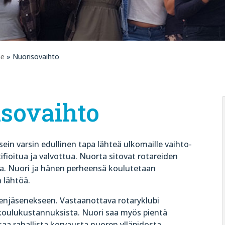
me
» Nuorisovaihto
sovaihto
sein varsin edullinen tapa lähteä ulkomaille vaihto-
fioitua ja valvottua. Nuorta sitovat rotareiden
tta. Nuori ja hänen perheensä koulutetaan
 lähtöä.
enjäsenekseen. Vastaanottava rotaryklubi
koulukustannuksista. Nuori saa myös pientä
saa rahallista korvausta nuoren ylläpidosta.