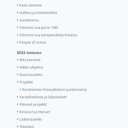
Keitä olemme
Hallitus ja toimihenkilöt
Vuositeema
Olemme osa piiriä 1385
Olemme osa kansainvälistä Rotarya
People of Action
Mitä teemme
Mitä teemme
Viikko-ohjelma
Nuorisovaihto
Projektit
Rovaniemen Rotaryklubien puistometsä
Varainhankinta ja lahjoitukset
Yhteiset projektit
Rotaract ja Interact
Lääkäripankki
Yhteistyö