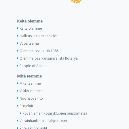
Keitä olemme
Keitä olemme
Hallitus ja toimihenkilöt
Vuositeema
Olemme osa piiriä 1385
Olemme osa kansainvälistä Rotarya
People of Action
Mitä teemme
Mitä teemme
Viikko-ohjelma
Nuorisovaihto
Projektit
Rovaniemen Rotaryklubien puistometsä
Varainhankinta ja lahjoitukset
Yhteiset projektit