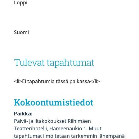
Loppi
Suomi
Tulevat tapahtumat
<li>Ei tapahtumia tässä paikassa</li>
Kokoontumistiedot
Paikka:
Päivä- ja iltakokoukset Riihimäen
Teatterihotelli, Hämeenaukio 1. Muut
tapahtumat ilmoitetaan tarkemmin lähempänä