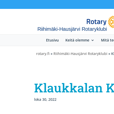
Riihimäki-Hausjärvi Rotaryklubi
Etusivu
Keitä olemme
Mitä t
rotary.fi
»
Riihimäki-Hausjärvi Rotaryklubi
» K
Klaukkalan K
loka 30, 2022