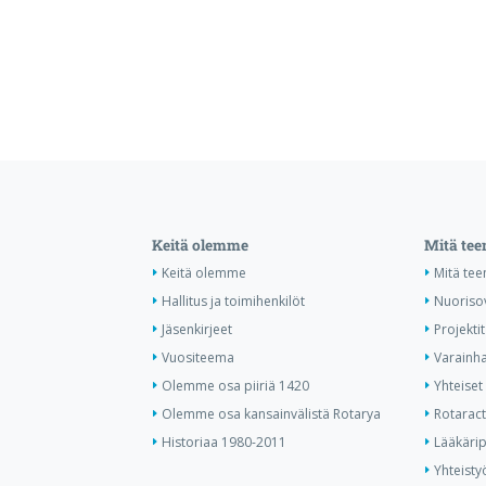
Keitä olemme
Mitä te
Keitä olemme
Mitä te
Hallitus ja toimihenkilöt
Nuoriso
Jäsenkirjeet
Projektit
Vuositeema
Varainha
Olemme osa piiriä 1420
Yhteiset 
Olemme osa kansainvälistä Rotarya
Rotaract 
Historiaa 1980-2011
Lääkärip
Yhteisty