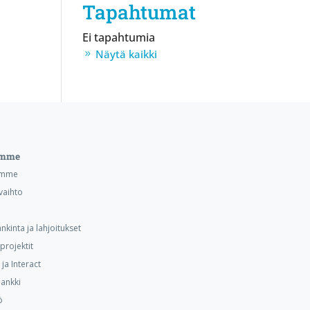
Tapahtumat
Ei tapahtumia
Näytä kaikki
emme
emme
vaihto
nkinta ja lahjoitukset
projektit
ja Interact
ankki
ö