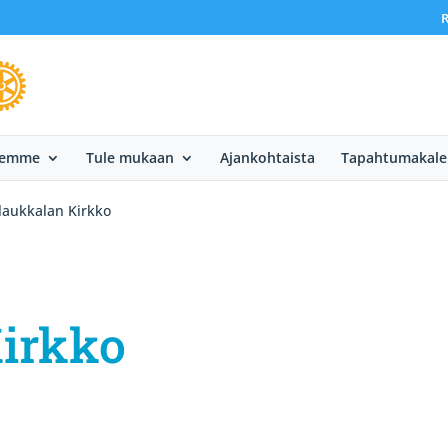
R
eemme
Tule mukaan
Ajankohtaista
Tapahtumakale
laukkalan Kirkko
irkko