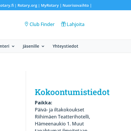
otary.fi
Rotary.org
MyRotary |
Nuorisovaihto
|
|
|
Club Finder
Lahjoita
nteri
Jäsenille
Yhteystiedot
Kokoontumistiedot
Paikka:
Päivä- ja iltakokoukset
Riihimäen Teatterihotelli,
Hämeenaukio 1. Muut
tapahtumat ilmoitetaan