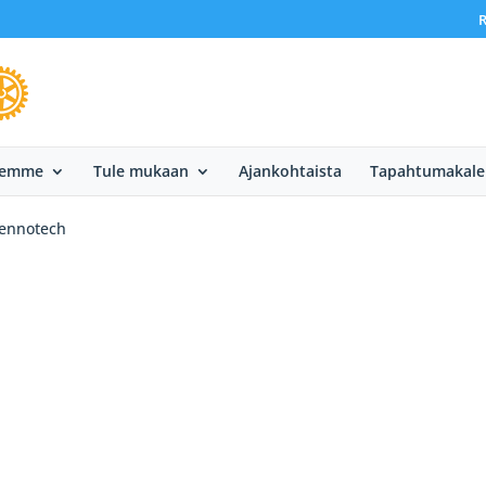
R
eemme
Tule mukaan
Ajankohtaista
Tapahtumakale
ennotech