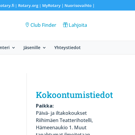
otary.fi
Rotary.org
MyRotary |
Nuorisovaihto
|
|
|
Club Finder
Lahjoita
nteri
Jäsenille
Yhteystiedot
Kokoontumistiedot
Paikka:
Päivä- ja iltakokoukset
Riihimäen Teatterihotelli,
Hämeenaukio 1. Muut
tapahtumat ilmoitetaan