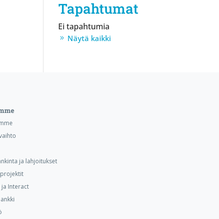
Tapahtumat
Ei tapahtumia
Näytä kaikki
emme
emme
vaihto
nkinta ja lahjoitukset
projektit
ja Interact
ankki
ö