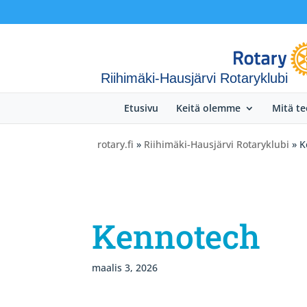
Riihimäki-Hausjärvi Rotaryklubi
Etusivu
Keitä olemme
Mitä t
rotary.fi
»
Riihimäki-Hausjärvi Rotaryklubi
» K
Kennotech
maalis 3, 2026