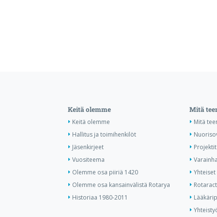
Keitä olemme
Mitä te
Keitä olemme
Mitä te
Hallitus ja toimihenkilöt
Nuoriso
Jäsenkirjeet
Projektit
Vuositeema
Varainha
Olemme osa piiriä 1420
Yhteiset 
Olemme osa kansainvälistä Rotarya
Rotaract 
Historiaa 1980-2011
Lääkärip
Yhteisty