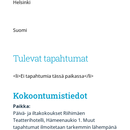
Helsinki
Suomi
Tulevat tapahtumat
<li>Ei tapahtumia tässä paikassa</li>
Kokoontumistiedot
Paikka:
Päivä- ja iltakokoukset Riihimäen
Teatterihotelli, Hämeenaukio 1. Muut
tapahtumat ilmoitetaan tarkemmin lähempänä