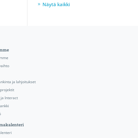
Näytä kaikki
emme
emme
aihto
nkinta ja lahjoitukset
projektit
ja Interact
ankki
ö
makalenteri
lenteri