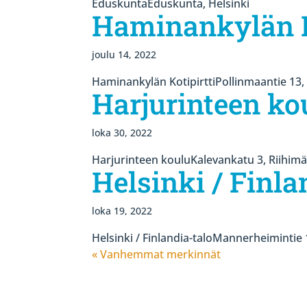
EduskuntaEduskunta, Helsinki
Haminankylän K
joulu 14, 2022
Haminankylän KotipirttiPollinmaantie 13,
Harjurinteen ko
loka 30, 2022
Harjurinteen kouluKalevankatu 3, Riihimä
Helsinki / Finla
loka 19, 2022
Helsinki / Finlandia-taloMannerheimintie 
« Vanhemmat merkinnät