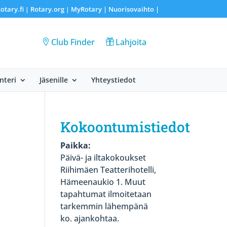
otary.fi
Rotary.org
MyRotary |
Nuorisovaihto
|
|
|
Club Finder
Lahjoita
nteri
Jäsenille
Yhteystiedot
Kokoontumistiedot
Paikka:
Päivä- ja iltakokoukset
Riihimäen Teatterihotelli,
Hämeenaukio 1. Muut
tapahtumat ilmoitetaan
tarkemmin lähempänä
ko. ajankohtaa.