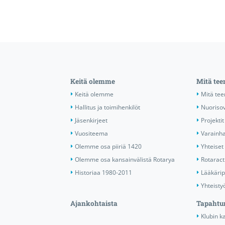
Keitä olemme
Mitä te
Keitä olemme
Mitä te
Hallitus ja toimihenkilöt
Nuorisov
Jäsenkirjeet
Projektit
Vuositeema
Varainha
Olemme osa piiriä 1420
Yhteiset 
Olemme osa kansainvälistä Rotarya
Rotaract 
Historiaa 1980-2011
Lääkärip
Yhteisty
Ajankohtaista
Tapahtu
Klubin ka