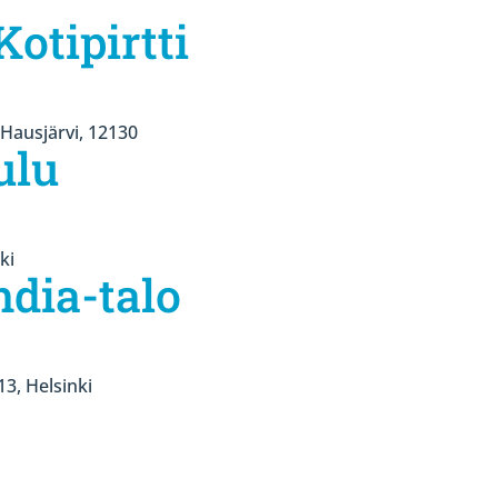
otipirtti
 Hausjärvi, 12130
ulu
ki
ndia-talo
13, Helsinki