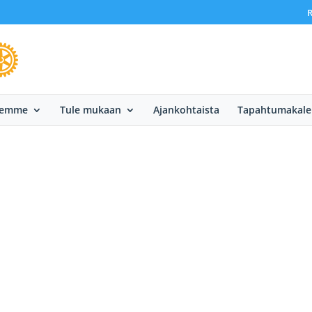
R
eemme
Tule mukaan
Ajankohtaista
Tapahtumakale