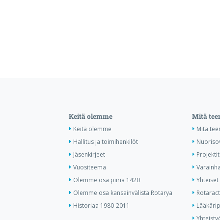
Keitä olemme
Mitä te
Keitä olemme
Mitä te
Hallitus ja toimihenkilöt
Nuoriso
Jäsenkirjeet
Projektit
Vuositeema
Varainha
Olemme osa piiriä 1420
Yhteiset 
Olemme osa kansainvälistä Rotarya
Rotaract 
Historiaa 1980-2011
Lääkärip
Yhteisty