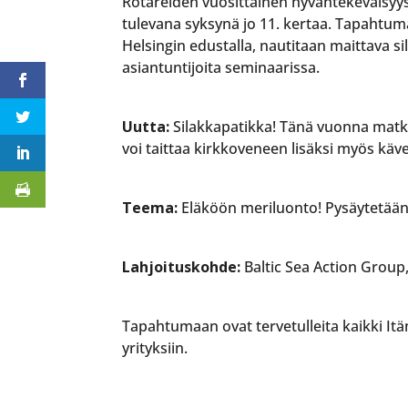
Rotareiden vuosittainen hyväntekeväisyy
tulevana syksynä jo 11. kertaa. Tapahtum
Helsingin edustalla, nautitaan maittava s
asiantuntijoita seminaarissa.
Uutta:
Silakkapatikka! Tänä vuonna matk
voi taittaa kirkkoveneen lisäksi myös käve
Teema:
Eläköön meriluonto! Pysäytetään 
Lahjoituskohde:
Baltic Sea Action Grou
Tapahtumaan ovat tervetulleita kaikki Itä
yrityksiin.