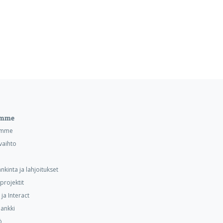
emme
emme
vaihto
nkinta ja lahjoitukset
projektit
ja Interact
ankki
ö