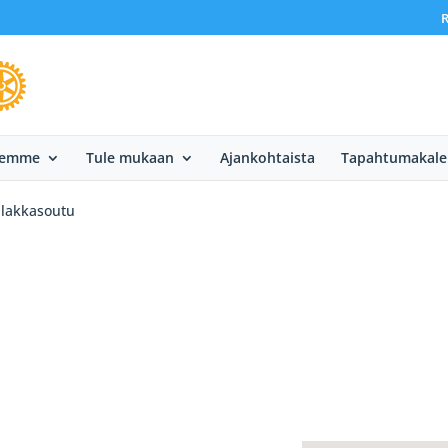
R
eemme
Tule mukaan
Ajankohtaista
Tapahtumakale
ilakkasoutu