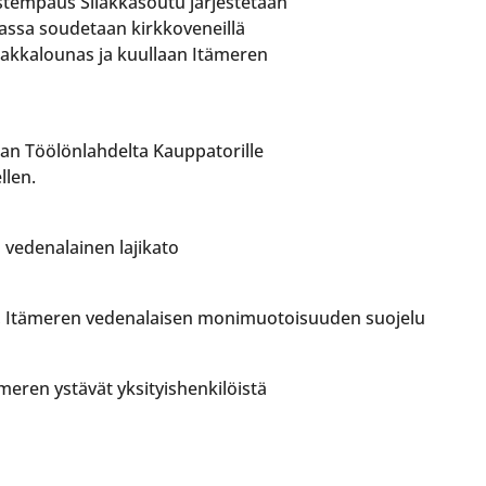
stempaus Silakkasoutu järjestetään
assa soudetaan kirkkoveneillä
ilakkalounas ja kuullaan Itämeren
an Töölönlahdelta Kauppatorille
llen.
vedenalainen lajikato
p, Itämeren vedenalaisen monimuotoisuuden suojelu
meren ystävät yksityishenkilöistä