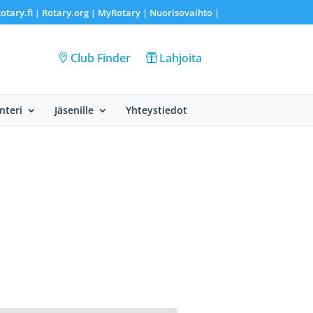
otary.fi
Rotary.org
MyRotary |
Nuorisovaihto
|
|
|
Club Finder
Lahjoita
nteri
Jäsenille
Yhteystiedot