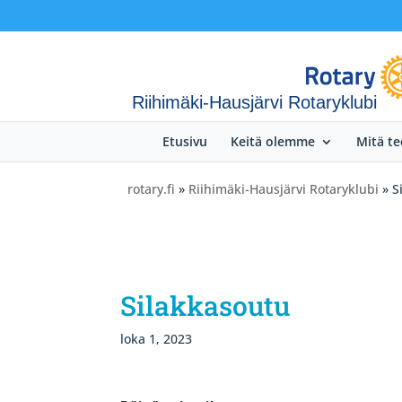
Riihimäki-Hausjärvi Rotaryklubi
Etusivu
Keitä olemme
Mitä t
rotary.fi
»
Riihimäki-Hausjärvi Rotaryklubi
» S
Silakkasoutu
loka 1, 2023