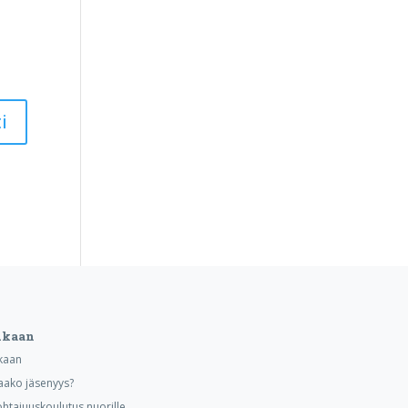
ukaan
kaan
aako jäsenyys?
ohtajuuskoulutus nuorille