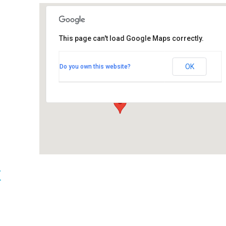
This page can't load Google Maps correctly.
Ankan uitto - Salon joki
Ankan uitto – Salon joki
OK
Do you own this website?
Horninkatu 11 - Salo
Tapahtumat
t