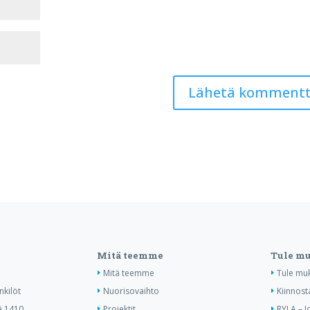
Mitä teemme
Tule m
Mitä teemme
Tule mu
nkilöt
Nuorisovaihto
Kiinnost
ä 1410
Projektit
RYLA – J