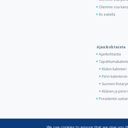
Olemme osa kansa
Ilo esitellä
Ajankohtaista
Ajankohtaista
Tapahtumakalente
Klubin kalenteri
Piirin kalenteriin
Suomen Rotaryn 
Klubien ja piiri
Presidentin uutise
We use cookies to ensure that we give you the