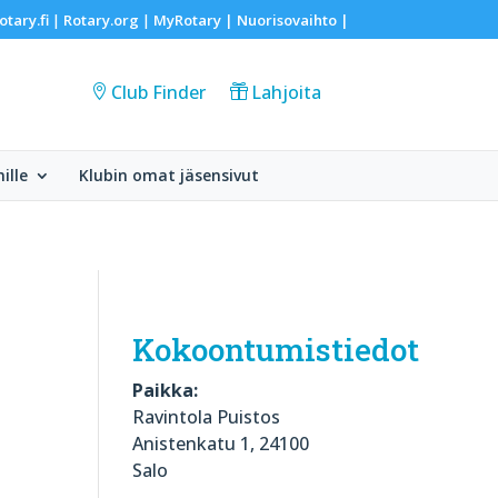
otary.fi
Rotary.org
MyRotary |
Nuorisovaihto
|
|
|
Club Finder
Lahjoita
ille
Klubin omat jäsensivut
Kokoontumistiedot
Paikka:
Ravintola Puistos
Anistenkatu 1, 24100
Salo