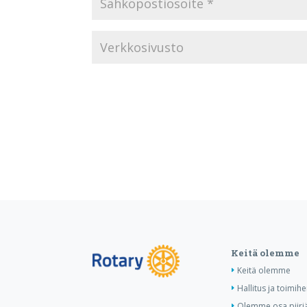
Keitä olemme
Keitä olemme
Hallitus ja toimihe
Olemme osa piiri