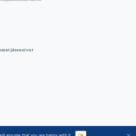
omat jäsensivut
ill assume that you are happy with it.
OK