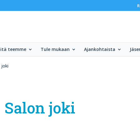
R
itä teemme
Tule mukaan
Ajankohtaista
Jäsen
 joki
 Salon joki