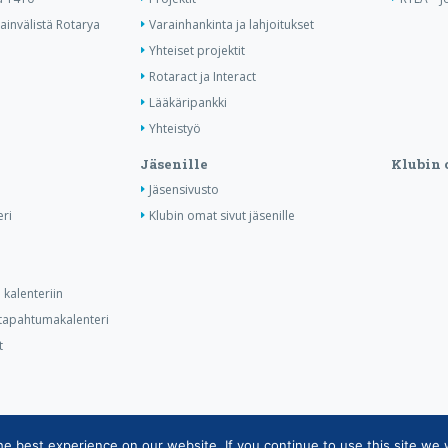
invälistä Rotarya
Varainhankinta ja lahjoitukset
Yhteiset projektit
Rotaract ja Interact
Lääkäripankki
Yhteistyö
Jäsenille
Klubin 
Jäsensivusto
ri
Klubin omat sivut jäsenille
kalenteriin
n tapahtumakalenteri
t
 best experience on our website. If you continue to use this site we w