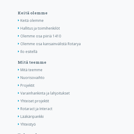
Keitä olemme
Keitä olemme
Hallitus ja toimihenkilöt
Olemme osa piiriä 1410
Olemme osa kansainvälistä Rotarya
Ilo esitellä
Mitä teemme
Mitä teemme
Nuorisovaihto
Projektit
Varainhankinta ja lahjoitukset
Yhteiset projektit
Rotaract ja Interact
Lääkäripankki
Yhteistyö