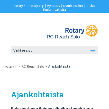
Rotary.fi
|
Rotary.org
|
MyRotary |
Nuorisovaihto
|
| Club
Finder
| Lahjoita
RC Reach Salo
Valitse sivu
rotary.fi
»
RC Reach Salo
» Ajankohtaista
Ajankohtaista
Koko perheen iloinen ulkoilmatapahtuma