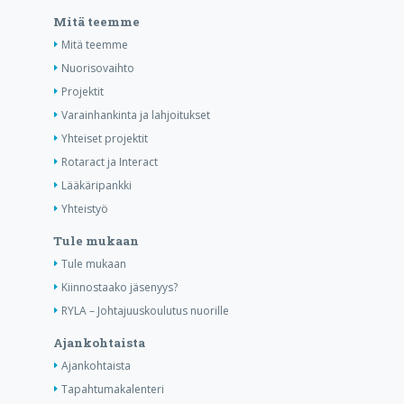
Mitä teemme
Mitä teemme
Nuorisovaihto
Projektit
Varainhankinta ja lahjoitukset
Yhteiset projektit
Rotaract ja Interact
Lääkäripankki
Yhteistyö
Tule mukaan
Tule mukaan
Kiinnostaako jäsenyys?
RYLA – Johtajuuskoulutus nuorille
Ajankohtaista
Ajankohtaista
Tapahtumakalenteri