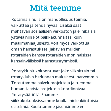
Mitä teemme
Rotarina sinulla on mahdollisuus toimia,
vaikuttaa ja tehdä hyvää. Lisäksi saat
mahtavan sosiaalisen verkoston ja elinikäisiä
ystäviä niin kotipaikkakunnaltasi kuin
maailmanlaajuisesti. Voit myös verkottua
oman harrastuksesi jakavien muiden
rotareiden kanssa rotareiden moninaisissa
kansainvälisissä harrastusryhmissä.
Rotaryklubit kokoontuvat joko viikoittain tai
rotaryklubin harkinnan mukaisesti harvemmin.
Toteutamme palveluprojekteja ja tuemme
humanitaarisia projekteja koordinoivaa
Rotarysäätiötä. Saamme
viikkokokouksissamme kuulla mielenkiintoisia
esitelmiä. Koulutamme jäseniämme eri