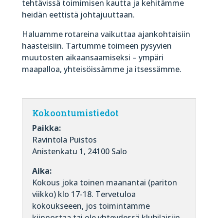
tehtävissä toimimisen kautta ja kehitämme
heidän eettistä johtajuuttaan.
Haluamme rotareina vaikuttaa ajankohtaisiin
haasteisiin. Tartumme toimeen pysyvien
muutosten aikaansaamiseksi – ympäri
maapalloa, yhteisöissämme ja itsessämme.
Kokoontumistiedot
Paikka:
Ravintola Puistos
Anistenkatu 1, 24100 Salo
Aika:
Kokous joka toinen maanantai (pariton
viikko) klo 17-18. Tervetuloa
kokoukseeen, jos toimintamme
kiinnostaa tai ole yhteydessä klubilaisiin.