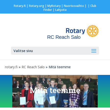
Rotary.fi
|
Rotary.org
|
MyRotary |
Nuorisovaihto
|
| Club
Finder
| Lahjoita
RC Reach Salo
Valitse sivu
rotary.fi
»
RC Reach Salo
» Mitä teemme
Mitä teemme