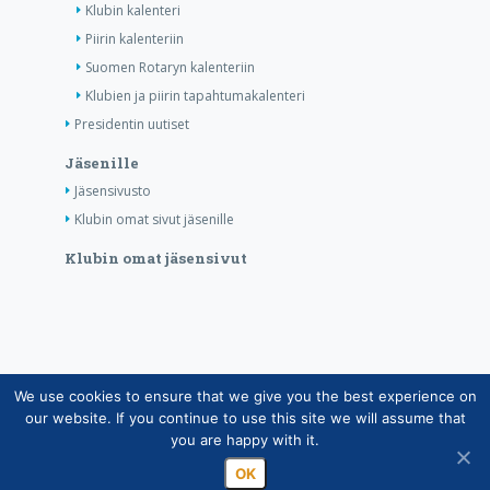
Klubin kalenteri
Piirin kalenteriin
Suomen Rotaryn kalenteriin
Klubien ja piirin tapahtumakalenteri
Presidentin uutiset
Jäsenille
Jäsensivusto
Klubin omat sivut jäsenille
Klubin omat jäsensivut
We use cookies to ensure that we give you the best experience on
Copyright © Suomen Rotarypalvelu ry 2026 |
our website. If you continue to use this site we will assume that
Jäsentietojärjestelmän tietosuojaseloste
|
Henkilötietojen
you are happy with it.
käsittely Rotarytoiminnassa
OK