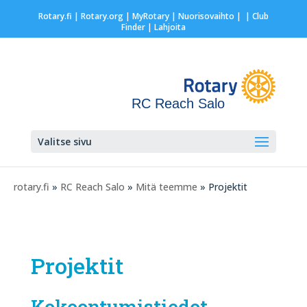
Rotary.fi
|
Rotary.org
|
MyRotary |
Nuorisovaihto
|
| Club
Finder
| Lahjoita
RC Reach Salo
Valitse sivu
rotary.fi
»
RC Reach Salo
»
Mitä teemme
» Projektit
Projektit
Kokoontumistiedot