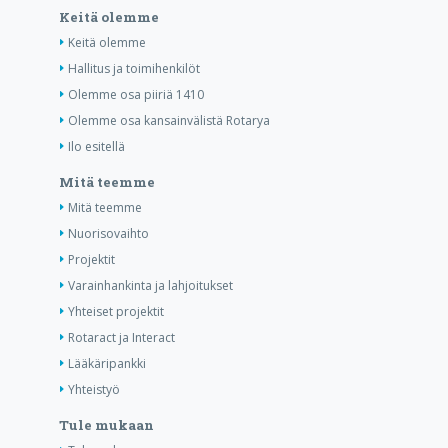
Keitä olemme
Keitä olemme
Hallitus ja toimihenkilöt
Olemme osa piiriä 1410
Olemme osa kansainvälistä Rotarya
Ilo esitellä
Mitä teemme
Mitä teemme
Nuorisovaihto
Projektit
Varainhankinta ja lahjoitukset
Yhteiset projektit
Rotaract ja Interact
Lääkäripankki
Yhteistyö
Tule mukaan