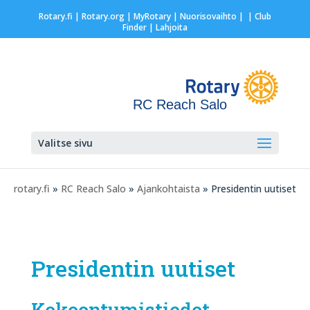
Rotary.fi
|
Rotary.org
|
MyRotary |
Nuorisovaihto
|
| Club
Finder
| Lahjoita
RC Reach Salo
Valitse sivu
rotary.fi
»
RC Reach Salo
»
Ajankohtaista
» Presidentin uutiset
Presidentin uutiset
Kokoontumistiedot