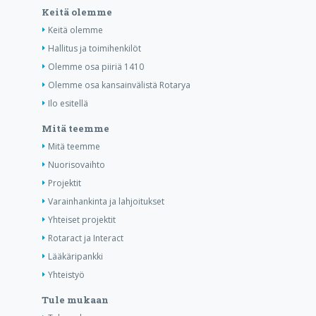
Keitä olemme
Keitä olemme
Hallitus ja toimihenkilöt
Olemme osa piiriä 1410
Olemme osa kansainvälistä Rotarya
Ilo esitellä
Mitä teemme
Mitä teemme
Nuorisovaihto
Projektit
Varainhankinta ja lahjoitukset
Yhteiset projektit
Rotaract ja Interact
Lääkäripankki
Yhteistyö
Tule mukaan