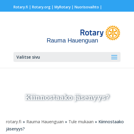
Rotary.fi
|
Rotary.org
|
MyRotary |
Nuorisovaihto
|
Rauma Hauenguan
Valitse sivu
Kiinnostaako jäsenyys?
rotary.fi
»
Rauma Hauenguan
»
Tule mukaan
» Kiinnostaako
jäsenyys?