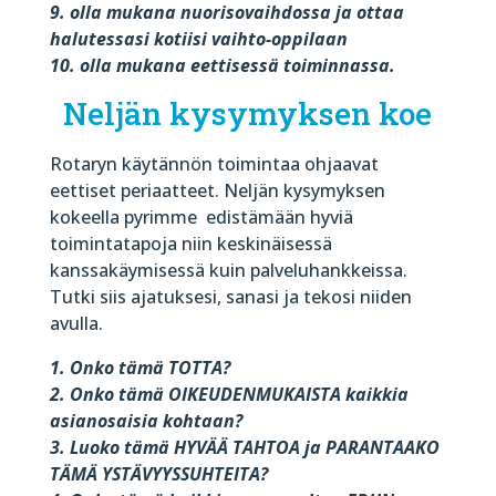
9. olla mukana nuorisovaihdossa ja ottaa
halutessasi kotiisi vaihto-oppilaan
10. olla mukana eettisessä toiminnassa.
Neljän kysymyksen koe
Rotaryn käytännön toimintaa ohjaavat
eettiset periaatteet. Neljän kysymyksen
kokeella pyrimme
edistämään hyviä
toimintatapoja niin keskinäisessä
kanssakäymisessä kuin palveluhankkeissa.
Tutki siis ajatuksesi, sanasi ja tekosi niiden
avulla.
1. Onko tämä TOTTA?
2. Onko tämä OIKEUDENMUKAISTA kaikkia
asianosaisia kohtaan?
3. Luoko tämä HYVÄÄ TAHTOA ja PARANTAAKO
TÄMÄ YSTÄVYYSSUHTEITA?