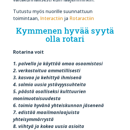
Tutustu myös nuorille suunnattuun
toimintaan,
Interactiin
ja
Rotaractiin
Kymmenen hyvää syytä
olla rotari
Rotarina voit
1. palvella ja käyttää omaa osaamistasi
2. verkostoitua ammatillisesti
3. kasvaa ja kehittyä ihmisenä
4. solmia uusia ystävyyssuhteita
5. päästä osalliseksi kulttuurien
monimuotoisuudesta
6. toimia hyvänä yhteiskunnan jäsenenä
7. edistää maailmanlaajuista
yhteisymmärrystä
8. viihtyä ja kokea uusia asioita