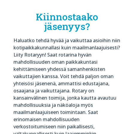
Kiinnostaako
jäsenyys?
Haluatko tehdä hyvää ja vaikuttaa asioihin niin
kotipaikkakunnallasi kuin maailmanlaajuisesti?
Liity Rotaryyn! Saat rotarina hyvän
mahdollisuuden oman paikkakuntasi
kehittämiseen yhdessä samanhenkisten
vaikuttajien kanssa. Voit tehdä paljon oman
yhteisösi jäsenenä, ammattisi edustajana,
osaajana ja vaikuttajana. Rotary on
kansainvälinen toimija, jonka kautta avautuu
mahdollisuuksia ja näköaloja myös
maailmanlaajuiseen toimintaan. Saat
erinomaisen mahdollisuuden
verkostoitumiseen niin paikallisesti,
valtakunnallisesti kuin laajemminkin.