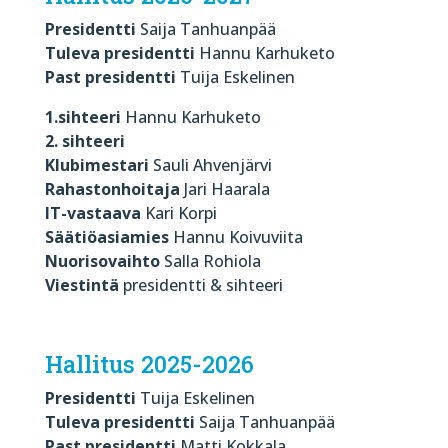
Presidentti
Saija Tanhuanpää
Tuleva presidentti
Hannu Karhuketo
Past presidentti
Tuija Eskelinen
1.sihteeri
Hannu Karhuketo
2. sihteeri
Klubimestari
Sauli Ahvenjärvi
Rahastonhoitaja
Jari Haarala
IT-vastaava
Kari Korpi
Säätiöasiamies
Hannu Koivuviita
Nuorisovaihto
Salla Rohiola
Viestintä
presidentti & sihteeri
Hallitus 2025-2026
Presidentti
Tuija Eskelinen
Tuleva presidentti
Saija Tanhuanpää
Past presidentti
Matti Kokkala