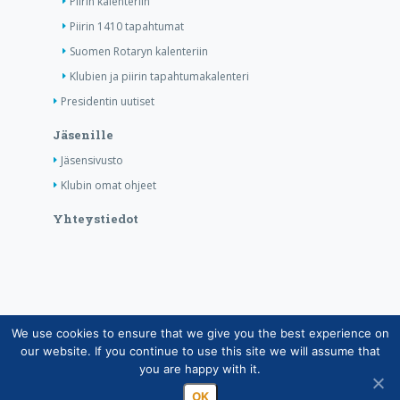
Piirin kalenteriin
Piirin 1410 tapahtumat
Suomen Rotaryn kalenteriin
Klubien ja piirin tapahtumakalenteri
Presidentin uutiset
Jäsenille
Jäsensivusto
Klubin omat ohjeet
Yhteystiedot
We use cookies to ensure that we give you the best experience on
Copyright © Suomen Rotarypalvelu ry 2026 |
our website. If you continue to use this site we will assume that
Jäsentietojärjestelmän tietosuojaseloste
|
Henkilötietojen
you are happy with it.
käsittely Rotarytoiminnassa
OK