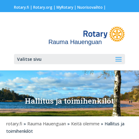
Rotary.fi
|
Rotary.org
|
MyRotary |
Nuorisovaihto
|
Rauma Hauenguan
Valitse sivu
Hallitus ja toimihenkilöt
rotary.fi
»
Rauma Hauenguan
»
Keitä olemme
» Hallitus ja
toimihenkilöt