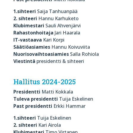
1.sihteeri
Saija Tanhuanpää
2. sihteeri
Hannu Karhuketo
Klubimestari
Sauli Ahvenjärvi
Rahastonhoitaja
Jari Haarala
IT-vastaava
Kari Korpi
Säätiöasiamies
Hannu Koivuviita
Nuorisovaihtoasiamies
Salla Rohiola
Viestintä
presidentti & sihteeri
Hallitus 2024-2025
Presidentti
Matti Kokkala
Tuleva presidentti
Tuija Eskelinen
Past presidentti
Erkki Hammar
1.sihteeri
Tuija Eskelinen
2. sihteeri
Kari Airola
Klubimestari
Timo Virtanen