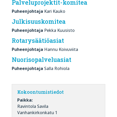
Palveluprojektit-komitea
Puheenjohtaja
Kari Kauko
Julkisuuskomitea
Puheenjohtaja
Pekka Kuusisto
Rotarysäätiöasiat
Puheenjohtaja
Hannu Koivuviita
Nuorisopalveluasiat
Puheenjohtaja
Salla Rohiola
Kokoontumistiedot
Paikka:
Ravintola Savila
Vanhankirkonkatu 1