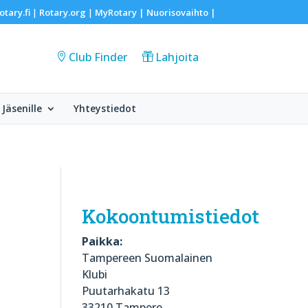
otary.fi
Rotary.org
MyRotary |
Nuorisovaihto
|
|
|
Club Finder
Lahjoita
Jäsenille
Yhteystiedot
Kokoontumistiedot
Paikka:
Tampereen Suomalainen
Klubi
Puutarhakatu 13
33210 Tampere