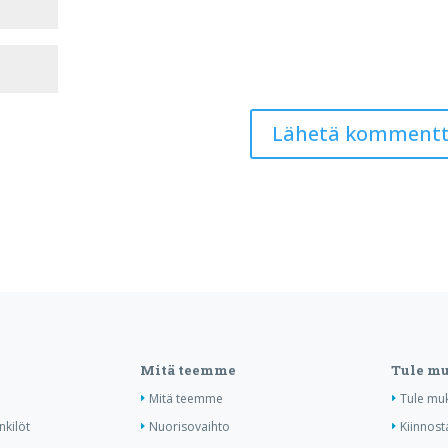
Mitä teemme
Tule m
Mitä teemme
Tule mu
nkilöt
Nuorisovaihto
Kiinnost