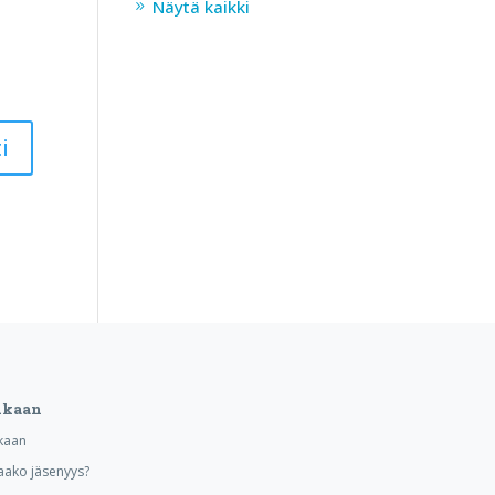
Näytä kaikki
ukaan
kaan
aako jäsenyys?