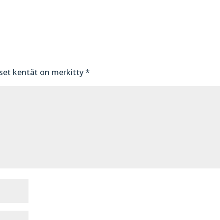
iset kentät on merkitty
*