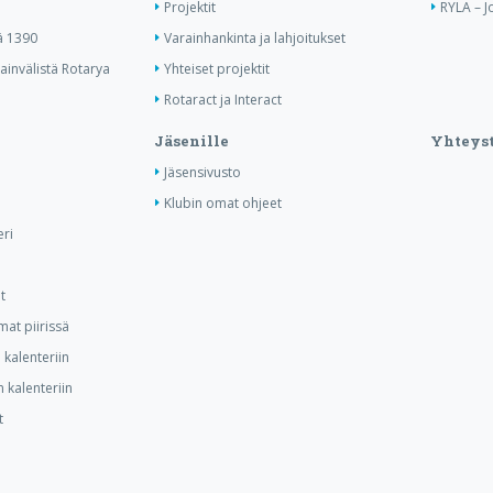
Projektit
RYLA – J
ä 1390
Varainhankinta ja lahjoitukset
invälistä Rotarya
Yhteiset projektit
Rotaract ja Interact
Jäsenille
Yhteyst
Jäsensivusto
Klubin omat ohjeet
ri
t
at piirissä
kalenteriin
 kalenteriin
t