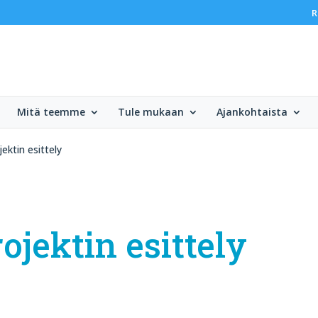
R
Mitä teemme
Tule mukaan
Ajankohtaista
ektin esittely
ojektin esittely