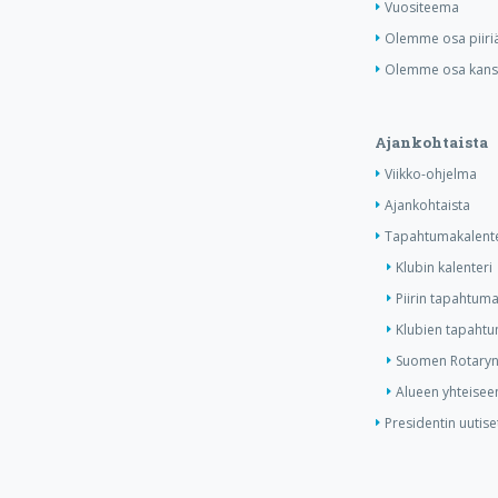
Vuositeema
Olemme osa piiri
Olemme osa kansa
Ajankohtaista
Viikko-ohjelma
Ajankohtaista
Tapahtumakalente
Klubin kalenteri
Piirin tapahtuma
Klubien tapahtum
Suomen Rotaryn 
Alueen yhteiseen
Presidentin uutise