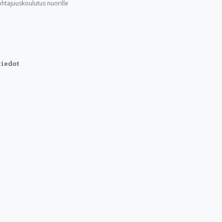
ohtajuuskoulutus nuorille
iedot