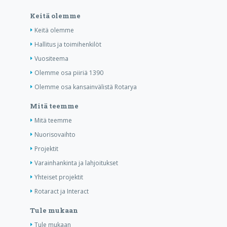
Keitä olemme
Keitä olemme
Hallitus ja toimihenkilöt
Vuositeema
Olemme osa piiriä 1390
Olemme osa kansainvälistä Rotarya
Mitä teemme
Mitä teemme
Nuorisovaihto
Projektit
Varainhankinta ja lahjoitukset
Yhteiset projektit
Rotaract ja Interact
Tule mukaan
Tule mukaan