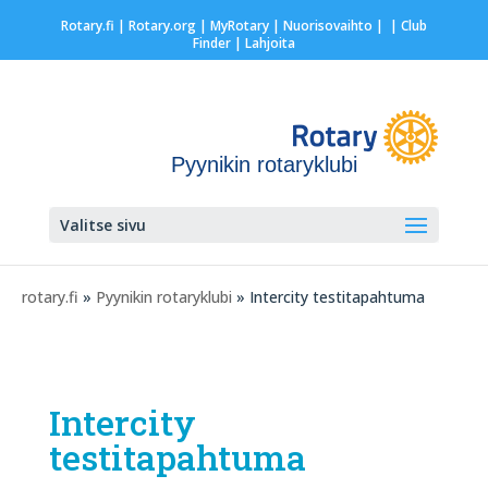
Rotary.fi
|
Rotary.org
|
MyRotary |
Nuorisovaihto
|
| Club
Finder
| Lahjoita
Pyynikin rotaryklubi
Valitse sivu
rotary.fi
»
Pyynikin rotaryklubi
» Intercity testitapahtuma
Intercity
testitapahtuma