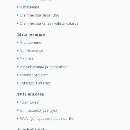
Vuositeema
Olemme osa piiriä 1390
Olemme osa kansainvälistä Rotarya
Mitä teemme
Mitä teemme
Nuorisovaihto
Projektit
Varainhankinta ja lahjoitukset
Yhteiset projektit
Rotaract ja Interact
Tule mukaan
Tule mukaan
Kiinnostaako jäsenyys?
RYLA – Johtajuuskoulutus nuorille
Ajankohtaista