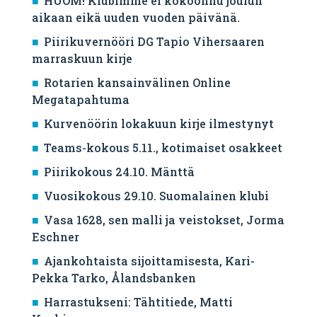
HUOM! Klubimme ei kokoonnu joulun
aikaan eikä uuden vuoden päivänä.
Piirikuvernööri DG Tapio Vihersaaren
marraskuun kirje
Rotarien kansainvälinen Online
Megatapahtuma
Kurvenöörin lokakuun kirje ilmestynyt
Teams-kokous 5.11., kotimaiset osakkeet
Piirikokous 24.10. Mänttä
Vuosikokous 29.10. Suomalainen klubi
Vasa 1628, sen malli ja veistokset, Jorma
Eschner
Ajankohtaista sijoittamisesta, Kari-
Pekka Tarko, Ålandsbanken
Harrastukseni: Tähtitiede, Matti