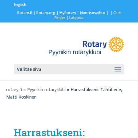
English
Rotary.fi
|
Rotary.org
|
MyRotary |
Nuorisovaihto
|
| Club
Finder
| Lahjoita
Pyynikin rotaryklubi
Valitse sivu
rotary.fi
»
Pyynikin rotaryklubi
» Harrastukseni: Tähtitiede,
Matti Koskinen
Harrastukseni: