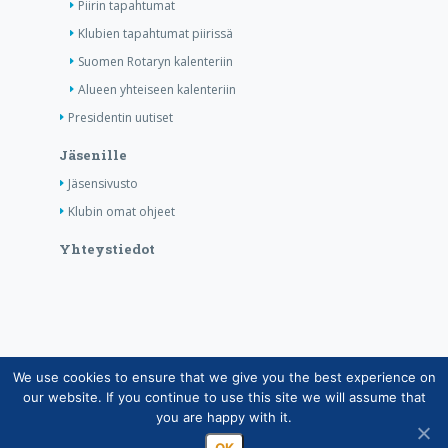
Piirin tapahtumat
Klubien tapahtumat piirissä
Suomen Rotaryn kalenteriin
Alueen yhteiseen kalenteriin
Presidentin uutiset
Jäsenille
Jäsensivusto
Klubin omat ohjeet
Yhteystiedot
We use cookies to ensure that we give you the best experience on
Copyright © Suomen Rotarypalvelu ry 2026 |
our website. If you continue to use this site we will assume that
Jäsentietojärjestelmän tietosuojaseloste
|
Henkilötietojen
you are happy with it.
käsittely Rotarytoiminnassa