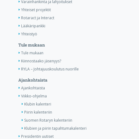
Varainhankinta ja lahjoitukset
Yhteiset projektit
Rotaract ja Interact
Lääkäripankki
Yhteistyö
Tule mukaan
Tule mukaan
Kiinnostaako jäsenyys?
RYLA – Johtajuuskoulutus nuorille
Ajankohtaista
Ajankohtaista
Viikko-ohjelma
Klubin kalenteri
Piirin kalenteriin
Suomen Rotaryn kalenteriin
Klubien ja piirin tapahtumakalenteri
Presidentin uutiset