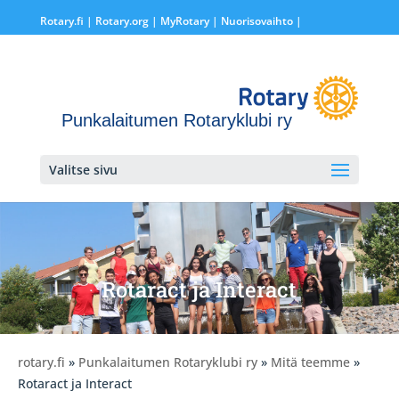
Rotary.fi
|
Rotary.org
|
MyRotary |
Nuorisovaihto
|
Punkalaitumen Rotaryklubi ry
Valitse sivu
Rotaract ja Interact
rotary.fi
»
Punkalaitumen Rotaryklubi ry
»
Mitä teemme
»
Rotaract ja Interact