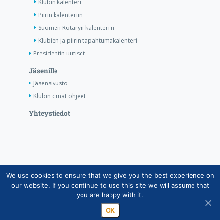
Klubin kalenteri
Piirin kalenteriin
Suomen Rotaryn kalenteriin
Klubien ja piirin tapahtumakalenteri
Presidentin uutiset
Jäsenille
Jäsensivusto
Klubin omat ohjeet
Yhteystiedot
We use cookies to ensure that we give you the best experience on
Copyright © Suomen Rotarypalvelu ry 2026 |
our website. If you continue to use this site we will assume that
Jäsentietojärjestelmän tietosuojaseloste
|
Henkilötietojen
you are happy with it.
käsittely Rotarytoiminnassa
OK