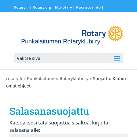
Rotary.fi
|
Rotary.org
|
MyRotary |
Nuorisovaihto
|
Punkalaitumen Rotaryklubi ry
Valitse sivu
rotary.fi
»
Punkalaitumen Rotaryklubi ry
» Suojattu: Klubin
omat ohjeet
Salasanasuojattu
Katsoaksesi tätä suojattua sisältöä, kirjoita
salasana alle: