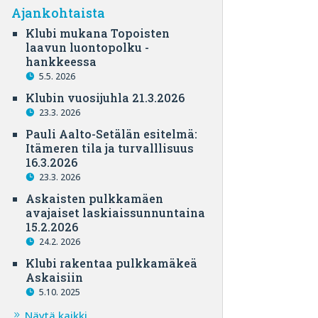
Ajankohtaista
Klubi mukana Topoisten
laavun luontopolku -
hankkeessa
5.5. 2026
Klubin vuosijuhla 21.3.2026
23.3. 2026
Pauli Aalto-Setälän esitelmä:
Itämeren tila ja turvalllisuus
16.3.2026
23.3. 2026
Askaisten pulkkamäen
avajaiset laskiaissunnuntaina
15.2.2026
24.2. 2026
Klubi rakentaa pulkkamäkeä
Askaisiin
5.10. 2025
Näytä kaikki