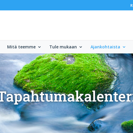
R
Mitä teemme
Tule mukaan
Ajankohtaista
Tapahtumakalenter