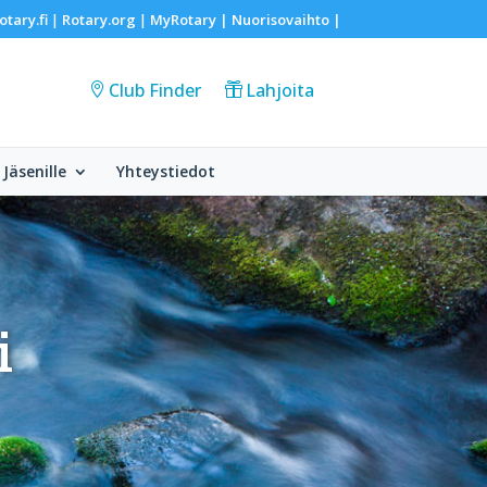
otary.fi
Rotary.org
MyRotary |
Nuorisovaihto
|
|
|
Club Finder
Lahjoita
Jäsenille
Yhteystiedot
i