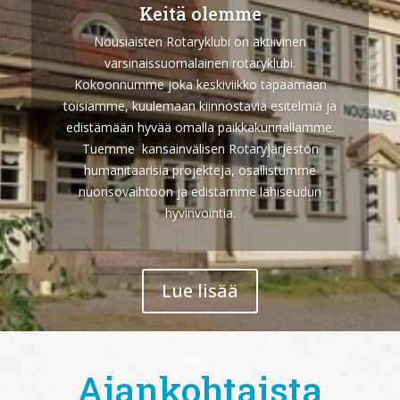
Keitä olemme
Nousiaisten Rotaryklubi
on aktiivinen
varsinaissuomalainen rotaryklubi
.
Kokoonnumme
joka keskiviikko
tapaamaan
toisiamme, kuulemaan kiinnostavia esitelmiä ja
edistämään hyvää omalla paikkakunnallamme.
Tuemme
kansainvälisen Rotaryjärjestön
humanitaarisia projekteja, osallistumme
nuorisovaihtoon ja edistämme lähiseudun
hyvinvointia.
Lue lisää
Ajankohtaista