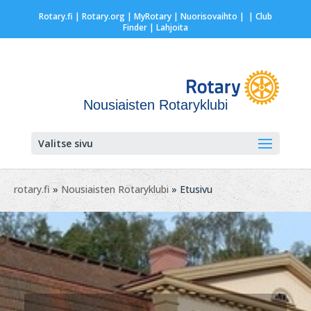
Rotary.fi
|
Rotary.org
|
MyRotary |
Nuorisovaihto
|
| Club
Finder
| Lahjoita
Nousiaisten Rotaryklubi
Valitse sivu
rotary.fi
»
Nousiaisten Rotaryklubi
» Etusivu