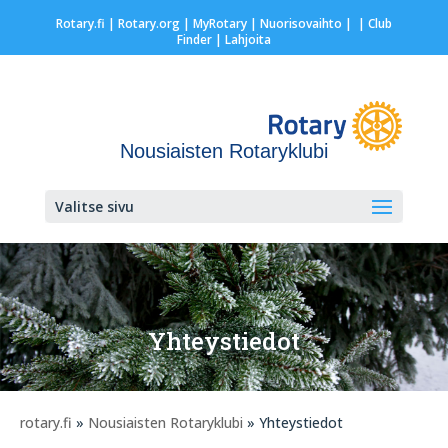
Rotary.fi
|
Rotary.org
|
MyRotary |
Nuorisovaihto
|
| Club
Finder
| Lahjoita
Nousiaisten Rotaryklubi
Valitse sivu
Yhteystiedot
rotary.fi
»
Nousiaisten Rotaryklubi
» Yhteystiedot