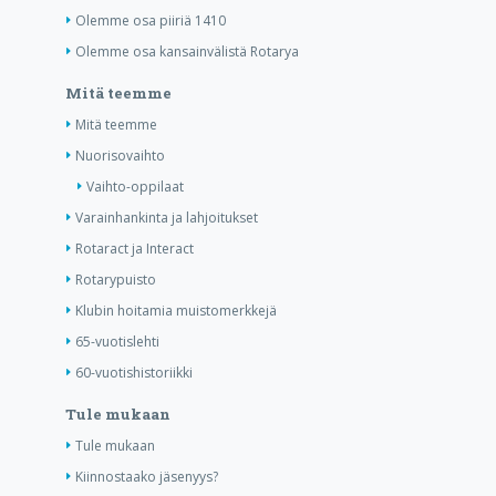
Olemme osa piiriä 1410
Olemme osa kansainvälistä Rotarya
Mitä teemme
Mitä teemme
Nuorisovaihto
Vaihto-oppilaat
Varainhankinta ja lahjoitukset
Rotaract ja Interact
Rotarypuisto
Klubin hoitamia muistomerkkejä
65-vuotislehti
60-vuotishistoriikki
Tule mukaan
Tule mukaan
Kiinnostaako jäsenyys?