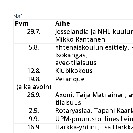
<br1
Pvm
Aihe
29.7.
Jesselandia ja NHL-kuulu
Mikko Rantanen
5.8.
Yhtenäiskoulun esittely, 
Isokangas,
avec-tilaisuus
12.8.
Klubikokous
19.8.
Petanque
(aika avoin)
26.9.
Axoni, Taija Matilainen, a
tilaisuus
2.9.
Rotaryasiaa, Tapani Kaarl
9.9.
UPM-puunosto, Iines Lei
16.9.
Harkka-yhtiöt, Esa Harkk