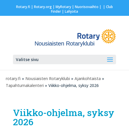
Rotary.fi
|
Rotary.org
|
MyRotary |
Nuorisovaihto
|
| Club
Finder
| Lahjoita
Nousiaisten Rotaryklubi
Valitse sivu
rotary.fi
»
Nousiaisten Rotaryklubi
»
Ajankohtaista
»
Tapahtumakalenteri
» Viikko-ohjelma, syksy 2026
Viikko-ohjelma, syksy
2026