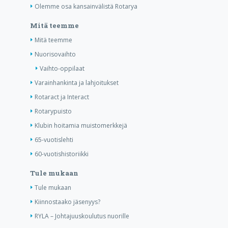
Olemme osa kansainvälistä Rotarya
Mitä teemme
Mitä teemme
Nuorisovaihto
Vaihto-oppilaat
Varainhankinta ja lahjoitukset
Rotaract ja Interact
Rotarypuisto
Klubin hoitamia muistomerkkejä
65-vuotislehti
60-vuotishistoriikki
Tule mukaan
Tule mukaan
Kiinnostaako jäsenyys?
RYLA – Johtajuuskoulutus nuorille