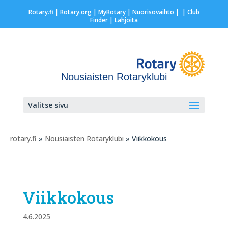
Rotary.fi
|
Rotary.org
|
MyRotary |
Nuorisovaihto
|
| Club
Finder
| Lahjoita
Nousiaisten Rotaryklubi
Valitse sivu
rotary.fi
»
Nousiaisten Rotaryklubi
» Viikkokous
Viikkokous
4.6.2025