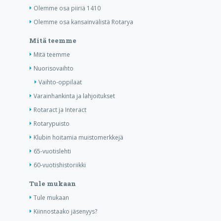
Olemme osa piiriä 1410
Olemme osa kansainvälistä Rotarya
Mitä teemme
Mitä teemme
Nuorisovaihto
Vaihto-oppilaat
Varainhankinta ja lahjoitukset
Rotaract ja Interact
Rotarypuisto
Klubin hoitamia muistomerkkejä
65-vuotislehti
60-vuotishistoriikki
Tule mukaan
Tule mukaan
Kiinnostaako jäsenyys?