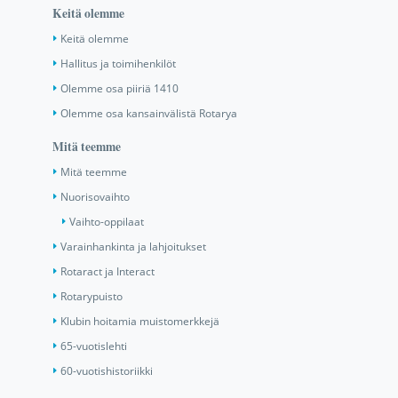
Keitä olemme
Keitä olemme
Hallitus ja toimihenkilöt
Olemme osa piiriä 1410
Olemme osa kansainvälistä Rotarya
Mitä teemme
Mitä teemme
Nuorisovaihto
Vaihto-oppilaat
Varainhankinta ja lahjoitukset
Rotaract ja Interact
Rotarypuisto
Klubin hoitamia muistomerkkejä
65-vuotislehti
60-vuotishistoriikki