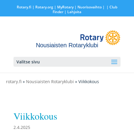
Rotary.fi
|
Rotary.org
|
MyRotary |
Nuorisovaihto
|
| Club
Finder
| Lahjoita
Nousiaisten Rotaryklubi
Valitse sivu
rotary.fi
»
Nousiaisten Rotaryklubi
» Viikkokous
Viikkokous
2.4.2025