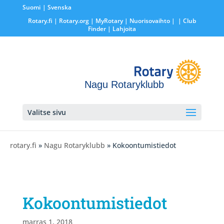
Suomi
Svenska
Rotary.fi
|
Rotary.org
|
MyRotary |
Nuorisovaihto
|
| Club
Finder
| Lahjoita
Nagu Rotaryklubb
Valitse sivu
rotary.fi
»
Nagu Rotaryklubb
» Kokoontumistiedot
Kokoontumistiedot
marras 1, 2018