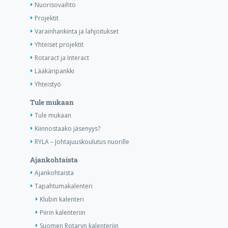
Nuorisovaihto
Projektit
Varainhankinta ja lahjoitukset
Yhteiset projektit
Rotaract ja Interact
Lääkäripankki
Yhteistyö
Tule mukaan
Tule mukaan
Kiinnostaako jäsenyys?
RYLA – Johtajuuskoulutus nuorille
Ajankohtaista
Ajankohtaista
Tapahtumakalenteri
Klubin kalenteri
Piirin kalenteriin
Suomen Rotaryn kalenteriin