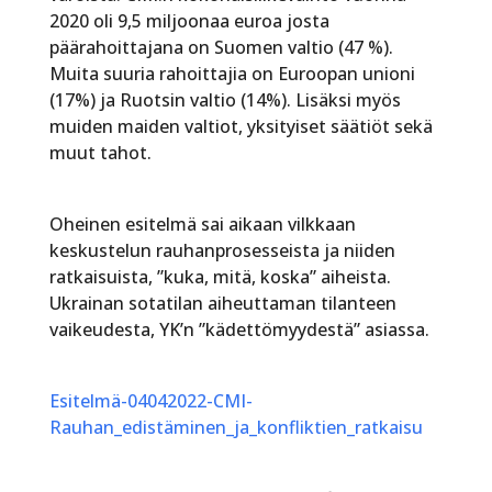
2020 oli 9,5 miljoonaa euroa josta
päärahoittajana on Suomen valtio (47 %).
Muita suuria rahoittajia on Euroopan unioni
(17%) ja Ruotsin valtio (14%). Lisäksi myös
muiden maiden valtiot, yksityiset säätiöt sekä
muut tahot.
Oheinen esitelmä sai aikaan vilkkaan
keskustelun rauhanprosesseista ja niiden
ratkaisuista, ”kuka, mitä, koska” aiheista.
Ukrainan sotatilan aiheuttaman tilanteen
vaikeudesta, YK’n ”kädettömyydestä” asiassa.
Esitelmä-04042022-CMI-
Rauhan_edistäminen_ja_konfliktien_ratkaisu