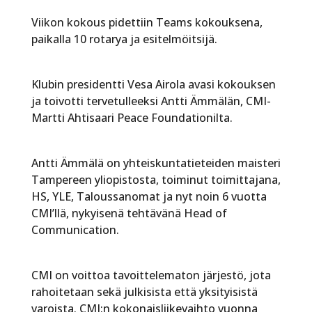
Viikon kokous pidettiin Teams kokouksena,
paikalla 10 rotarya ja esitelmöitsijä.
Klubin presidentti Vesa Airola avasi kokouksen
ja toivotti tervetulleeksi Antti Ämmälän, CMI-
Martti Ahtisaari Peace Foundationilta.
Antti Ämmälä on yhteiskuntatieteiden maisteri
Tampereen yliopistosta, toiminut toimittajana,
HS, YLE, Taloussanomat ja nyt noin 6 vuotta
CMI’llä, nykyisenä tehtävänä Head of
Communication.
CMI on voittoa tavoittelematon järjestö, jota
rahoitetaan sekä julkisista että yksityisistä
varoista. CMI:n kokonaisliikevaihto vuonna