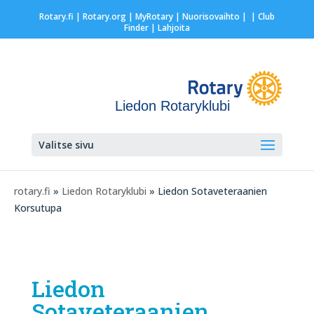
Rotary.fi
|
Rotary.org
|
MyRotary |
Nuorisovaihto
|
| Club
Finder
| Lahjoita
Liedon Rotaryklubi
Valitse sivu
rotary.fi
»
Liedon Rotaryklubi
» Liedon Sotaveteraanien
Korsutupa
Liedon
Sotaveteraanien