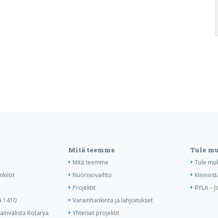
Mitä teemme
Tule m
Mitä teemme
Tule mu
nkilöt
Nuorisovaihto
Kiinnost
Projektit
RYLA – J
ä 1410
Varainhankinta ja lahjoitukset
invälistä Rotarya
Yhteiset projektit