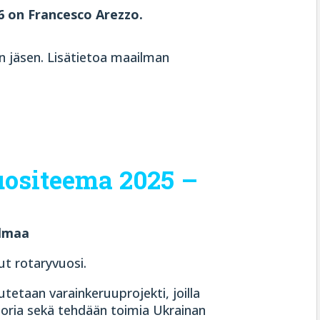
6 on Francesco Arezzo.
in jäsen. Lisätietoa maailman
uositeema 2025 –
ilmaa
ut rotaryvuosi.
tetaan varainkeruuprojekti, joilla
nuoria sekä tehdään toimia Ukrainan