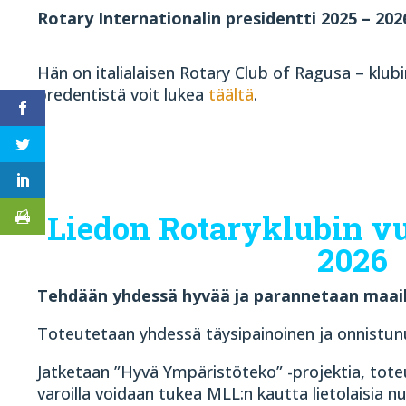
Rotary Internationalin
presidentti 2025 – 202
Hän on italialaisen Rotary Club of Ragusa – klub
predentistä voit lukea
täältä
.
Liedon Rotaryklubin v
2026
Tehdään yhdessä hyvää ja parannetaan maa
Toteutetaan yhdessä täysipainoinen ja onnistun
Jatketaan ”Hyvä Ympäristöteko” -projektia, toteu
varoilla voidaan tukea MLL:n kautta lietolaisia 