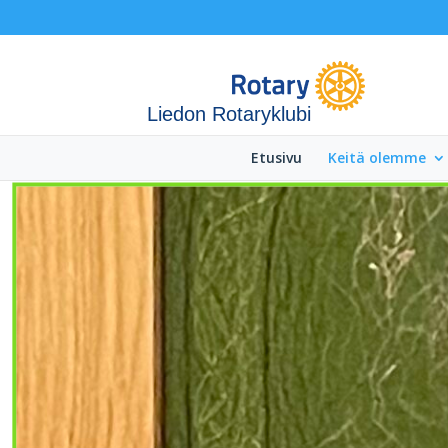
Liedon Rotaryklubi
Etusivu
Keitä olemme