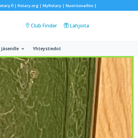
otary.fi
Rotary.org
MyRotary |
Nuorisovaihto
|
|
|
Club Finder
Lahjoita
Jäsenille
Yhteystiedot