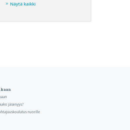
Näytä kaikki
ukaan
kaan
aako jäsenyys?
ohtajuuskoulutus nuorille