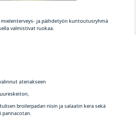
n mielenterveys- ja päihdetyön kuntoutusryhmä
ella valmistivat ruokaa.
valinnut ateriakseen
juureskeiton,
 tulisen broilerpadan riisin ja salaatin kera sekä
si pannacotan.