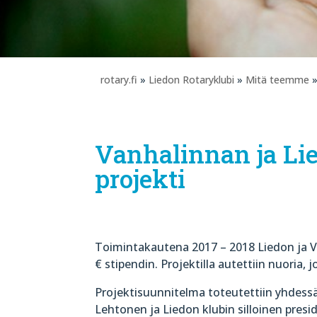
rotary.fi
»
Liedon Rotaryklubi
»
Mitä teemme
»
Vanhalinnan ja Li
projekti
Toimintakautena 2017 – 2018 Liedon ja Va
€ stipendin. Projektilla autettiin nuoria, jo
Projektisuunnitelma toteutettiin yhdess
Lehtonen ja Liedon klubin silloinen presi