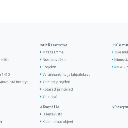
Mitä teemme
Tule m
Mitä teemme
Tule mu
nkilöt
Nuorisovaihto
Kiinnost
Projektit
RYLA – J
ä 1410
Varainhankinta ja lahjoitukset
invälistä Rotarya
Yhteiset projektit
Rotaract ja Interact
Yhteistyö
Jäsenille
Yhteyst
Jäsensivusto
ri
Klubin omat ohjeet