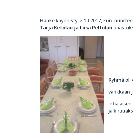
Hanke käynnistyi 2.10.2017, kun nuorte
Tarja Ketolan ja Liisa Peltolan
opastuks
Ryhmä oli 
värikkään 
intialaisen
jälkiruuak