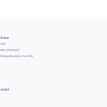
ukaan
kaan
aako jäsenyys?
ohtajuuskoulutus nuorille
iedot