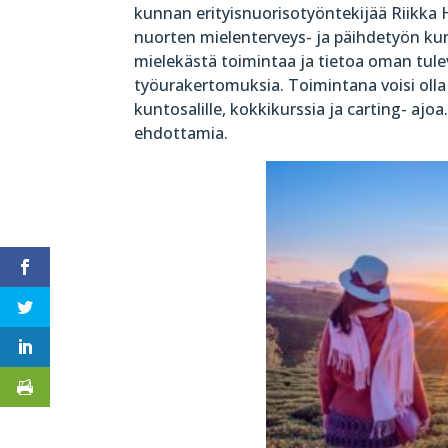
kunnan erityisnuorisotyöntekijää Riikka 
nuorten mielenterveys- ja päihdetyön ku
mielekästä toimintaa ja tietoa oman tul
työurakertomuksia. Toimintana voisi olla 
kuntosalille, kokkikurssia ja carting- ajo
ehdottamia.