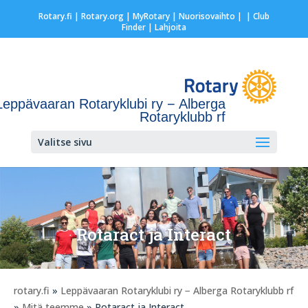
Rotary.fi
|
Rotary.org
|
MyRotary |
Nuorisovaihto
|
| Club
Finder
| Lahjoita
Leppävaaran Rotaryklubi ry − Alberga
Rotaryklubb rf
Valitse sivu
Rotaract ja Interact
rotary.fi
»
Leppävaaran Rotaryklubi ry − Alberga Rotaryklubb rf
»
Mitä teemme
» Rotaract ja Interact