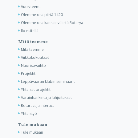
Vuositeema
Olemme osa piiriä 1420
Olemme osa kansainvälistä Rotarya
Ilo esitellä
Mitä teemme
Mitä teemme
Viikkokokoukset
Nuorisovaihto
Projektit
Leppävaaran klubin seminaarit
Yhteiset projektit
Varainhankinta ja lahjoitukset
Rotaract ja Interact
Yhteistyö
Tule mukaan
Tule mukaan