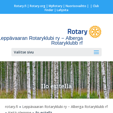
Rotary.fi
|
Rotary.org
|
MyRotary |
Nuorisovaihto
|
| Club
Finder
| Lahjoita
Leppävaaran Rotaryklubi ry − Alberga
Rotaryklubb rf
Valitse sivu
Ilo esitellä
rotary.fi
»
Leppävaaran Rotaryklubi ry − Alberga Rotaryklubb rf
»
Keitä olemme
» Ilo esitellä