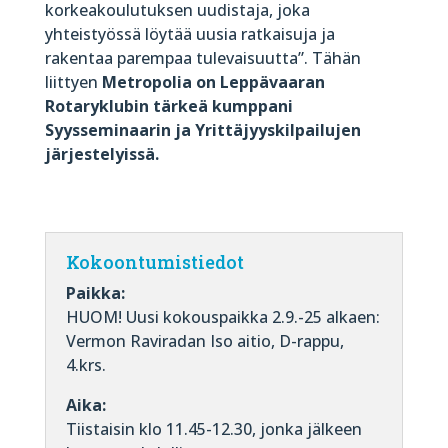
korkeakoulutuksen uudistaja, joka
yhteistyössä löytää uusia ratkaisuja ja
rakentaa parempaa tulevaisuutta”. Tähän
liittyen
Metropolia on Leppävaaran
Rotaryklubin tärkeä kumppani
Syysseminaarin ja Yrittäjyyskilpailujen
järjestelyissä.
Kokoontumistiedot
Paikka:
HUOM! Uusi kokouspaikka 2.9.-25 alkaen:
Vermon Raviradan Iso aitio, D-rappu,
4.krs.
Aika:
Tiistaisin klo 11.45-12.30, jonka jälkeen