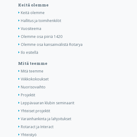
Keitä olemme
Keitä olemme
Hallitus ja toimihenkilöt
Vuositeema
Olemme osa piiriä 1420
Olemme osa kansainvälistä Rotarya
Ilo esitellä
Mitä teemme
Mitä teemme
Viikkokokoukset
Nuorisovaihto
Projektit
Leppävaaran klubin seminaarit
Yhteiset projektit
Varainhankinta ja lahjoitukset
Rotaract ja Interact
Yhteistyö