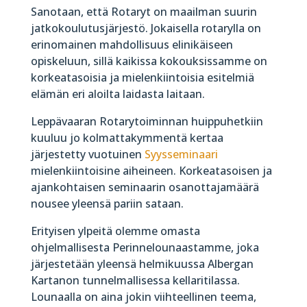
Sanotaan, että Rotaryt on maailman suurin
jatkokoulutusjärjestö. Jokaisella rotarylla on
erinomainen mahdollisuus elinikäiseen
opiskeluun, sillä kaikissa kokouksissamme on
korkeatasoisia ja mielenkiintoisia esitelmiä
elämän eri aloilta laidasta laitaan.
Leppävaaran Rotarytoiminnan huippuhetkiin
kuuluu jo kolmattakymmentä kertaa
järjestetty vuotuinen
Syysseminaari
mielenkiintoisine aiheineen. Korkeatasoisen ja
ajankohtaisen seminaarin osanottajamäärä
nousee yleensä pariin sataan.
Erityisen ylpeitä olemme omasta
ohjelmallisesta Perinnelounaastamme, joka
järjestetään yleensä helmikuussa Albergan
Kartanon tunnelmallisessa kellaritilassa.
Lounaalla on aina jokin viihteellinen teema,