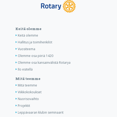
Keitä olemme
Keitä olemme
Hallitus ja toimihenkilöt
Vuositeema
Olemme osa piiriä 1420
Olemme osa kansainvälistä Rotarya
Ilo esitellä
Mitä teemme
Mitä teemme
Viikkokokoukset
Nuorisovaihto
Projektit
Leppävaaran klubin seminaarit