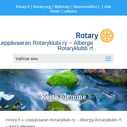
Rotary.fi
|
Rotary.org
|
MyRotary |
Nuorisovaihto
|
| Club
Finder
| Lahjoita
Leppävaaran Rotaryklubi ry − Alberga
Rotaryklubb rf
Valitse sivu
Keitä olemme
rotary.fi
»
Leppävaaran Rotaryklubi ry − Alberga Rotaryklubb rf
» Keitä olemme