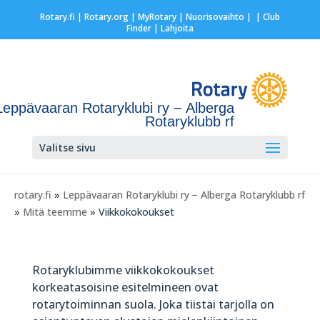
Rotary.fi
|
Rotary.org
|
MyRotary |
Nuorisovaihto
|
| Club
Finder
| Lahjoita
Leppävaaran Rotaryklubi ry − Alberga
Rotaryklubb rf
Valitse sivu
rotary.fi
»
Leppävaaran Rotaryklubi ry − Alberga Rotaryklubb rf
»
Mitä teemme
» Viikkokokoukset
Rotaryklubimme viikkokokoukset
korkeatasoisine esitelmineen ovat
rotarytoiminnan suola. Joka tiistai tarjolla on