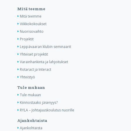
Mitä teemme
Mitä teemme
Viikkokokoukset
Nuorisovaihto
Projektit
Leppävaaran klubin seminaarit
Yhteiset projektit
Varainhankinta ja lahjoitukset
Rotaract ja Interact
Yhteistyö
Tule mukaan
Tule mukaan
Kiinnostaako jäsenyys?
RYLA – Johtajuuskoulutus nuorille
Ajankohtaista
Ajankohtaista