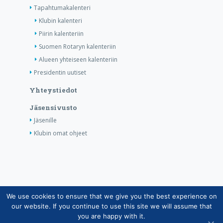
Tapahtumakalenteri
Klubin kalenteri
Piirin kalenteriin
Suomen Rotaryn kalenteriin
Alueen yhteiseen kalenteriin
Presidentin uutiset
Yhteystiedot
Jäsensivusto
Jäsenille
Klubin omat ohjeet
We use cookies to ensure that we give you the best experience on
Copyright © Suomen Rotarypalvelu ry 2026 |
our website. If you continue to use this site we will assume that
Jäsentietojärjestelmän tietosuojaseloste
|
Henkilötietojen
you are happy with it.
käsittely Rotarytoiminnassa