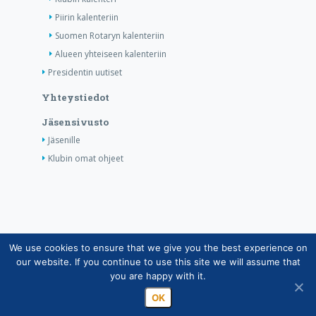
Piirin kalenteriin
Suomen Rotaryn kalenteriin
Alueen yhteiseen kalenteriin
Presidentin uutiset
Yhteystiedot
Jäsensivusto
Jäsenille
Klubin omat ohjeet
We use cookies to ensure that we give you the best experience on
Copyright © Suomen Rotarypalvelu ry 2026 |
our website. If you continue to use this site we will assume that
Jäsentietojärjestelmän tietosuojaseloste
|
Henkilötietojen
you are happy with it.
käsittely Rotarytoiminnassa
OK