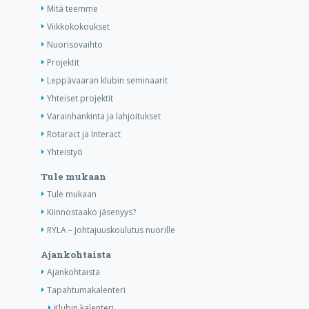
Mitä teemme
Viikkokokoukset
Nuorisovaihto
Projektit
Leppävaaran klubin seminaarit
Yhteiset projektit
Varainhankinta ja lahjoitukset
Rotaract ja Interact
Yhteistyö
Tule mukaan
Tule mukaan
Kiinnostaako jäsenyys?
RYLA – Johtajuuskoulutus nuorille
Ajankohtaista
Ajankohtaista
Tapahtumakalenteri
Klubin kalenteri