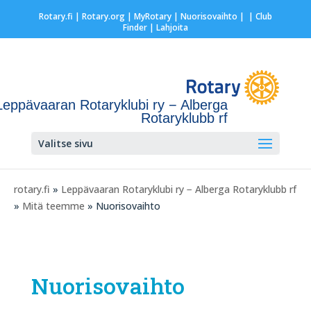
Rotary.fi
|
Rotary.org
|
MyRotary |
Nuorisovaihto
|
| Club
Finder
| Lahjoita
Leppävaaran Rotaryklubi ry − Alberga
Rotaryklubb rf
Valitse sivu
rotary.fi
»
Leppävaaran Rotaryklubi ry − Alberga Rotaryklubb rf
»
Mitä teemme
» Nuorisovaihto
Nuorisovaihto