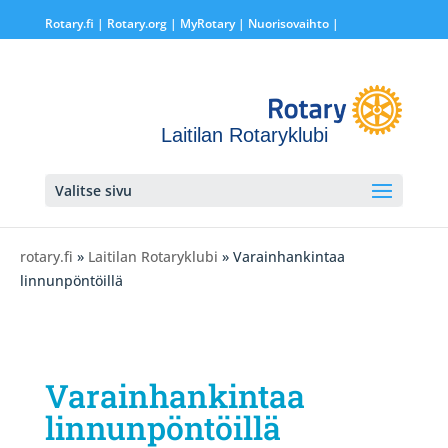
Rotary.fi
|
Rotary.org
|
MyRotary |
Nuorisovaihto
|
Laitilan Rotaryklubi
Valitse sivu
rotary.fi
»
Laitilan Rotaryklubi
» Varainhankintaa
linnunpöntöillä
Varainhankintaa
linnunpöntöillä